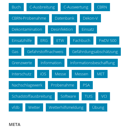
Buch
C-Ausbreitung
C-Auswertung
CBRN
CBRN-Probenahme
Datenbank
Dekon-V
Dekontamination
Desinfektion
Einsatz
Einsatzhilfe
ERG
ETW
Fachbuch
FwDV 500
Gas
Gefahrstoffnachweis
Gefährdungsabschätzung
Grenzwerte
Information
Informationsbeschaffung
Interschutz
iOS
Messe
Messen
MET
Nachschlagewerk
Probenahme
PSA
Schadstoffausbreitung
Software
TUIS
VCI
vfdb
Wetter
Wetterhilfsmeldung
Übung
META