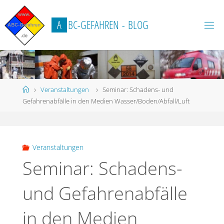
Zum
Inhalt
A
B
C
-
G
E
F
A
H
R
E
N
-
B
L
O
G
springen
Start
Veranstaltungen
Seminar: Schadens- und
Gefahrenabfälle in den Medien Wasser/Boden/Abfall/Luft
Veranstaltungen
Seminar: Schadens-
und Gefahrenabfälle
in den Medien