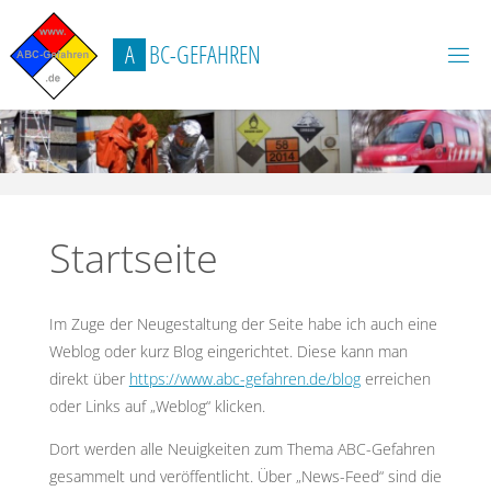
Zum
Inhalt
A
B
C
-
G
E
F
A
H
R
E
N
springen
Startseite
Im Zuge der Neugestaltung der Seite habe ich auch eine
Weblog oder kurz Blog eingerichtet. Diese kann man
direkt über
https://www.abc-gefahren.de/blog
erreichen
oder Links auf „Weblog“ klicken.
Dort werden alle Neuigkeiten zum Thema ABC-Gefahren
gesammelt und veröffentlicht. Über „News-Feed“ sind die