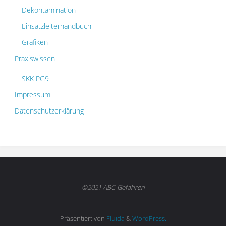
Dekontamination
Einsatzleiterhandbuch
Grafiken
Praxiswissen
SKK PG9
Impressum
Datenschutzerklärung
©2021 ABC-Gefahren
Präsentiert von
Fluida
&
WordPress.