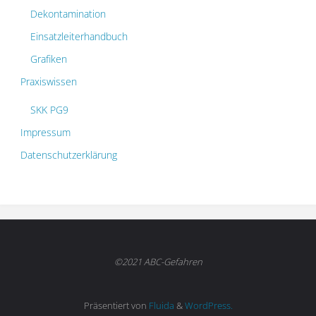
Dekontamination
Einsatzleiterhandbuch
Grafiken
Praxiswissen
SKK PG9
Impressum
Datenschutzerklärung
©2021 ABC-Gefahren
Präsentiert von
Fluida
&
WordPress.