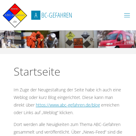
Zum
Inhalt
A
B
C
-
G
E
F
A
H
R
E
N
springen
Startseite
Im Zuge der Neugestaltung der Seite habe ich auch eine
Weblog oder kurz Blog eingerichtet. Diese kann man
direkt über
https://www.abc-gefahren.de/blog
erreichen
oder Links auf „Weblog“ klicken.
Dort werden alle Neuigkeiten zum Thema ABC-Gefahren
gesammelt und veröffentlicht. Über „News-Feed“ sind die