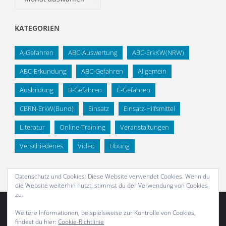
KATEGORIEN
A-Gefahren
ABC-Auswertung
ABC-ErkKW(NRW)
ABC-Erkundung
ABC-Gefahren
Allgemein
Ausbildung
B-Gefahren
C-Gefahren
CBRN-ErkW(Bund)
Einsatz
Einsatz-Hilfsmittel
Literatur
Online-Training
Veranstaltungen
Verschiedenes
Video
Übung
Datenschutz und Cookies: Diese Website verwendet Cookies. Wenn du
die Website weiterhin nutzt, stimmst du der Verwendung von Cookies
zu.
Weitere Informationen, beispielsweise zur Kontrolle von Cookies,
findest du hier:
Cookie-Richtlinie