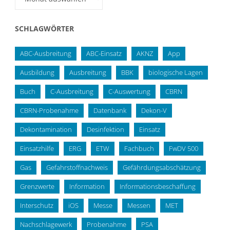
SCHLAGWÖRTER
ABC-Ausbreitung
ABC-Einsatz
AKNZ
App
Ausbildung
Ausbreitung
BBK
biologische Lagen
Buch
C-Ausbreitung
C-Auswertung
CBRN
CBRN-Probenahme
Datenbank
Dekon-V
Dekontamination
Desinfektion
Einsatz
Einsatzhilfe
ERG
ETW
Fachbuch
FwDV 500
Gas
Gefahrstoffnachweis
Gefährdungsabschätzung
Grenzwerte
Information
Informationsbeschaffung
Interschutz
iOS
Messe
Messen
MET
Nachschlagewerk
Probenahme
PSA