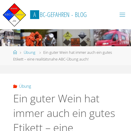
Zum
Inhalt
A
B
C
-
G
E
F
A
H
R
E
N
-
B
L
O
G
springen
Start
Übung
Ein guter Wein hat immer auch ein gutes
Etikett – eine realitätsnahe ABC-Übung auch!
Übung
Ein guter Wein hat
immer auch ein gutes
Etikett – eine