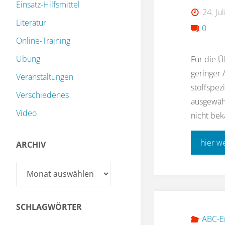
Einsatz-Hilfsmittel
24. Ju
Literatur
0
Online-Training
Übung
Für die Ü
geringer 
Veranstaltungen
stoffspez
Verschiedenes
ausgewähl
Video
nicht bek
hier w
ARCHIV
Archiv
SCHLAGWÖRTER
ABC-E