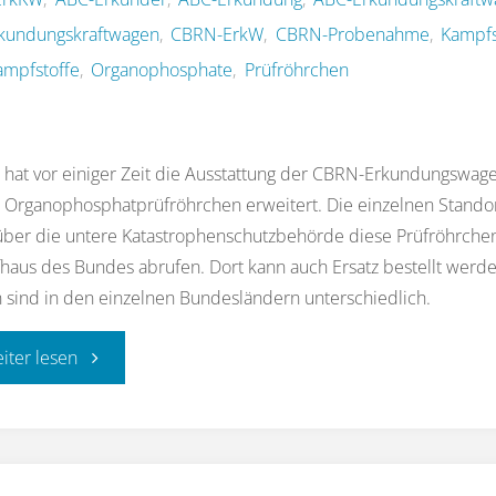
kundungskraftwagen
,
CBRN-ErkW
,
CBRN-Probenahme
,
Kampfs
mpfstoffe
,
Organophosphate
,
Prüfröhrchen
 hat vor einiger Zeit die Ausstattung der CBRN-Erkundungswag
 Organophosphatprüfröhrchen erweitert. Die einzelnen Stando
über die untere Katastrophenschutzbehörde diese Prüfröhrche
aus des Bundes abrufen. Dort kann auch Ersatz bestellt werde
 sind in den einzelnen Bundesländern unterschiedlich.
"Organophosphatprüfröhrchen
eiter lesen
für
CBRN-