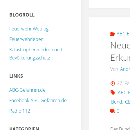
BLOGROLL
Feuerwehr Weblog
ABC-E
Feuerwehrleben
Neue
Katastrophenmedizin und
Erku
Bevölkerungsschutz
Von
Andr
LINKS
27. F
ABC-Gefahren.de
ABC-
Facebook ABC-Gefahren.de
Bund
,
C
Radio 112
0
KATEGORIEN
Das Bunde