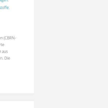
toffe
,
en (CBRN-
rte
n aus
n. Die