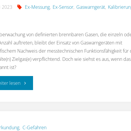
li 2023
Ex-Messung
,
Ex-Sensor
,
Gaswarngerät
,
Kalibrierun
berwachung von definierten brennbaren Gasen, die einzeln ode
Anzahl auftreten, bleibt der Einsatz von Gaswarngeräten mit
ifischem Nachweis der messtechnischen Funktionsfähigkeit für 
te(n) Zielgas(e) verpflichtend. Doch wie siehst es aus, wenn das
annt ist?
"neue
eiter lesen
DGUV
Fachbereich
aktuell
rkundung
,
C-Gefahren