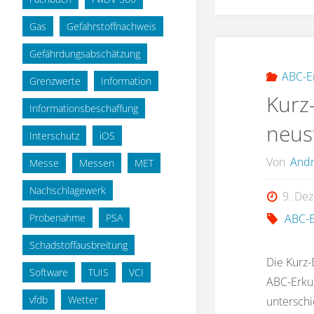
Gas
Gefahrstoffnachweis
Gefährdungsabschätzung
ABC-E
Grenzwerte
Information
Kurz
Informationsbeschaffung
neus
Interschutz
iOS
Von
Andr
Messe
Messen
MET
Nachschlagewerk
9. De
Probenahme
PSA
ABC-
Schadstoffausbreitung
Die Kurz
Software
TUIS
VCI
ABC-Erku
vfdb
Wetter
unterschi