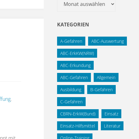
Archiv
KATEGORIEN
A-Gefahren
ABC-Auswertung
ABC-ErkKW(NRW)
ABC-Erkundung
ABC-Gefahren
Allgemein
Ausbildung
B-Gefahren
ffung
,
C-Gefahren
CBRN-ErkW(Bund)
Einsatz
Einsatz-Hilfsmittel
Literatur
nnt mit
Online-Training