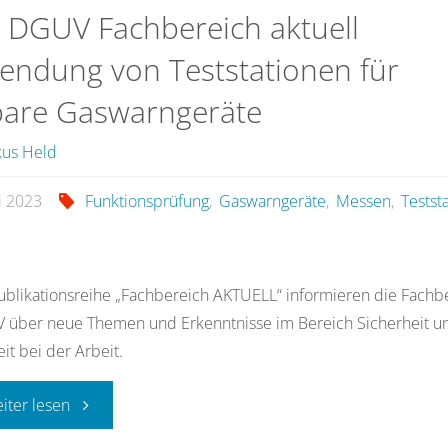
 DGUV Fachbereich aktuell
zur
endung von Teststationen für
Verwendung
bare Gaswarngeräte
von
us Held
Gaswarngeräten
li 2023
Funktionsprüfung
,
Gaswarngeräte
,
Messen
,
Testst
bei
unbekannten
ublikationsreihe „Fachbereich AKTUELL“ informieren die Fachb
Stoffen"
 über neue Themen und Erkenntnisse im Bereich Sicherheit u
t bei der Arbeit.
"neue
eiter lesen