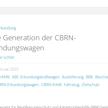
rkundung
 Generation der CBRN-
ndungswagen
e Schild
ebruar 2025
ErkKW
,
ABC-Erkundungskraftwagen
,
Auslieferung
,
BBK
,
Bescha
BRN-Erkundungswagen
,
CBRN-ErkW
,
Fahrzeug
,
Zivilschutz
samt für Bevölkerungsschutz und Katastrophenhilfe (BBK) begi