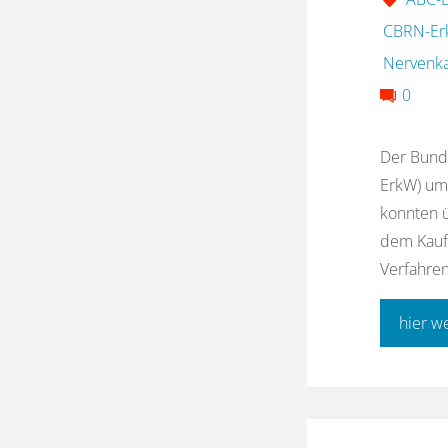
CBRN-Er
Nervenka
0
Der Bund
ErkW) um
konnten 
dem Kaufh
Verfahren
hier w