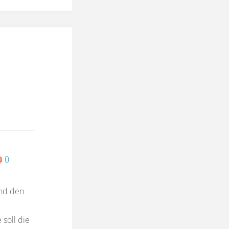
0
nd den
 soll die