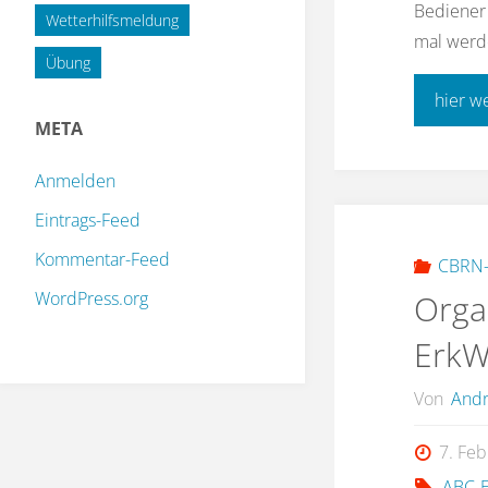
Bediener 
Wetterhilfsmeldung
mal werde
Übung
hier w
META
Anmelden
Eintrags-Feed
Kommentar-Feed
CBRN-
WordPress.org
Orga
Erk
Von
Andr
7. Fe
ABC-