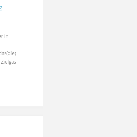
g
r in
das(die)
 Zielgas