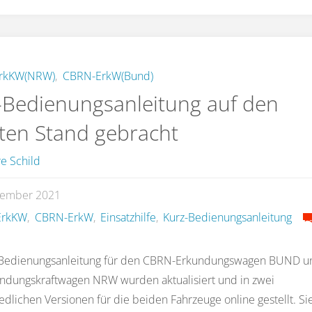
DGUV
Fachbereich
aktuell
rkKW(NRW)
,
CBRN-ErkW(Bund)
-Bedienungsanleitung auf den
Verwendung
ten Stand gebracht
von
e Schild
Teststationen
zember 2021
für
ErkKW
,
CBRN-ErkW
,
Einsatzhilfe
,
Kurz-Bedienungsanleitung
tragbare
-Bedienungsanleitung für den CBRN-Erkundungswagen BUND u
Gaswarngeräte"
ndungskraftwagen NRW wurden aktualisiert und in zwei
edlichen Versionen für die beiden Fahrzeuge online gestellt. Sie