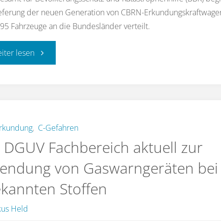
ieferung der neuen Generation von CBRN-Erkundungskraftwagen
5 Fahrzeuge an die Bundesländer verteilt.
"Neue
eiter lesen
Generation
der
CBRN-
rkundung
,
C-Gefahren
 DGUV Fachbereich aktuell zur
Erkundungswagen"
endung von Gaswarngeräten bei
kannten Stoffen
us Held