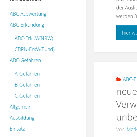
der Ausl
ABC-Auswertung
werden 39
ABC-Erkundung
hier w
ABC-ErkKW(NRW)
CBRN-ErkW(Bund)
ABC-Gefahren
A-Gefahren
ABC-E
B-Gefahren
neue
C-Gefahren
Verw
Allgemein
unbe
Ausbildung
Einsatz
Von
Mark