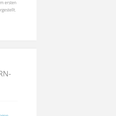
um ersten
gestellt.
RN-
agen
,