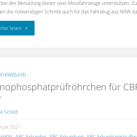
bei der Benutzung dieser zwei Messfahrzeuge unterstützen. Z
n die notwendigen Schritte auch für das Fahrzeug aus NRW dar
"Kurz-
eiter lesen
Bedienungsanleitung
auf
den
ErkW(Bund)
nophosphatprüfröhrchen für CB
neusten
W
Stand
e Schild
gebracht"
bruar 2021
ErkKW
,
ABC-Erkunder
,
ABC-Erkundung
,
ABC-Erkundungskraftw