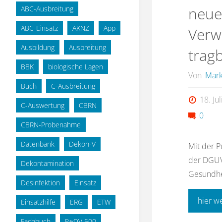
neue
ABC-Ausbreitung
ABC-Einsatz
AKNZ
App
Verw
Ausbildung
Ausbreitung
trag
BBK
biologische Lagen
Von
Mark
Buch
C-Ausbreitung
18. Ju
C-Auswertung
CBRN
0
CBRN-Probenahme
Datenbank
Dekon-V
Mit der P
der DGUV
Dekontamination
Gesundhei
Desinfektion
Einsatz
hier w
Einsatzhilfe
ERG
ETW
Fachbuch
FwDV 500