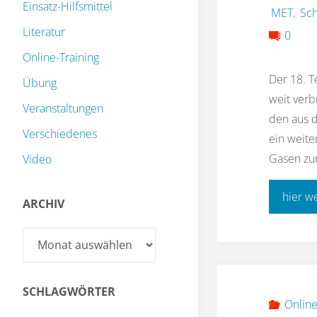
Einsatz-Hilfsmittel
MET
,
Sch
Literatur
0
Online-Training
Der 18. T
Übung
weit verb
Veranstaltungen
den aus d
Verschiedenes
ein weite
Gasen zur
Video
hier w
ARCHIV
Archiv
SCHLAGWÖRTER
Online