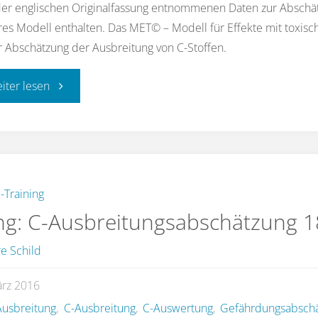
er englischen Originalfassung entnommenen Daten zur Abschät
res Modell enthalten. Das MET© – Modell für Effekte mit toxisc
 Abschätzung der Ausbreitung von C-Stoffen.
"Übung:
eiter lesen
C-
Ausbreitungsabschätzung
19"
-Training
g: C-Ausbreitungsabschätzung 1
e Schild
ärz 2016
usbreitung
,
C-Ausbreitung
,
C-Auswertung
,
Gefährdungsabsch