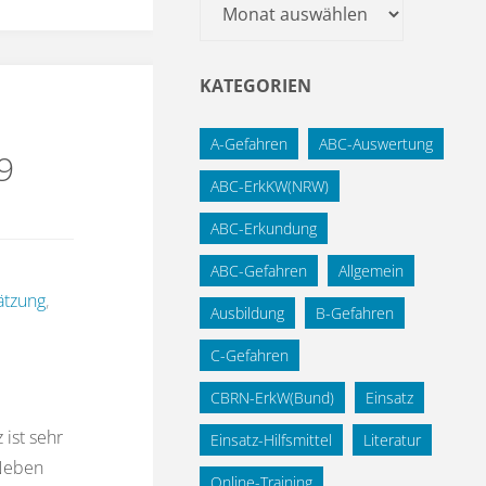
Archiv
KATEGORIEN
A-Gefahren
ABC-Auswertung
9
ABC-ErkKW(NRW)
ABC-Erkundung
ABC-Gefahren
Allgemein
ätzung
,
Ausbildung
B-Gefahren
C-Gefahren
CBRN-ErkW(Bund)
Einsatz
ist sehr
Einsatz-Hilfsmittel
Literatur
 Neben
Online-Training