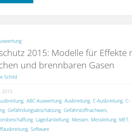
C-
Ausbreitungsabschätzung
17"
uswertung
schutz 2015: Modelle für Effekte 
schen und brennbaren Gasen
e Schild
li 2015
usbreitung
,
ABC-Auswertung
,
Ausbreitung
,
C-Ausbreitung
,
C-
ng
,
Gefährdungsabschätzung
,
Gefahrstoffnachweis
,
ionsbeschaffung
,
Lagedarstellung
,
Messen
,
Messleitung
,
MET
,
ffausbreitung
,
Software