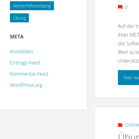
Wetterhilfsmeldung
0
Übung
Auf der I
ihrer MET
META
die Softw
Anmelden
Werl zu l
Unterstüt
Eintrags-Feed
Kommentar-Feed
hier w
WordPress.org
Online
Übun