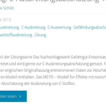
e Schild
mit
ai 2015
toxischen
usbreitung
,
C-Ausbreitung
,
C-Auswertung
,
Gefährdungsabsch
und
adstoffausbreitung
,
Übung
brennbaren
Gasen"
eil der Übungsserie Das Nachschlagewerk Gefahrgut-Ersteinsatz 
reitet und wird gerne zur C-Ausbreitungsabschätzung genutzt.
er englischen Originalfassung entnommenen Daten zur Abschät
res Modell enthalten. Das MET© – Modell für Effekte mit toxisc
 Abschätzung der Ausbreitung von C-Stoffen.
"Übung:
eiter lesen