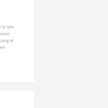
ist sehr
 Neben
zung ist
hen