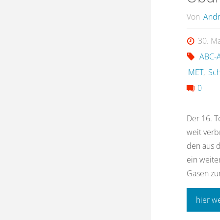
Von
Andr
30. M
ABC-A
MET
,
Sch
0
Der 16. T
weit verb
den aus d
ein weite
Gasen zur
hier w