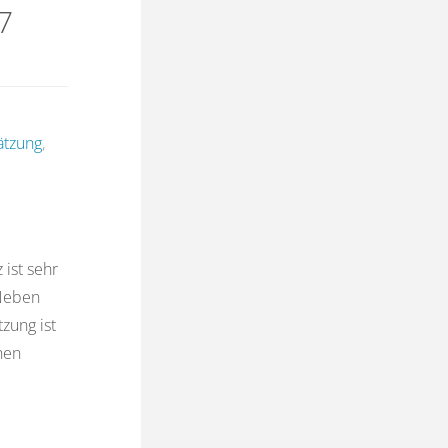
7
ätzung
,
ist sehr
 Neben
zung ist
hen