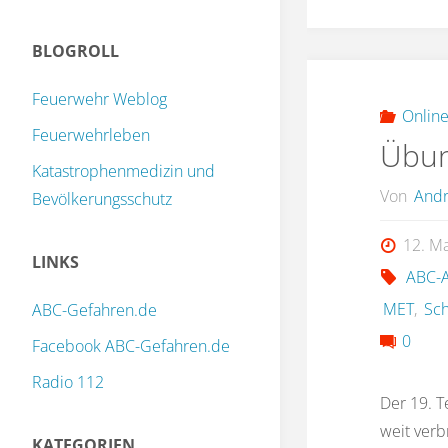
BLOGROLL
Feuerwehr Weblog
Online
Feuerwehrleben
Übun
Katastrophenmedizin und
Von
Andr
Bevölkerungsschutz
12. M
LINKS
ABC-A
MET
,
Sch
ABC-Gefahren.de
0
Facebook ABC-Gefahren.de
Radio 112
Der 19. T
weit verb
KATEGORIEN