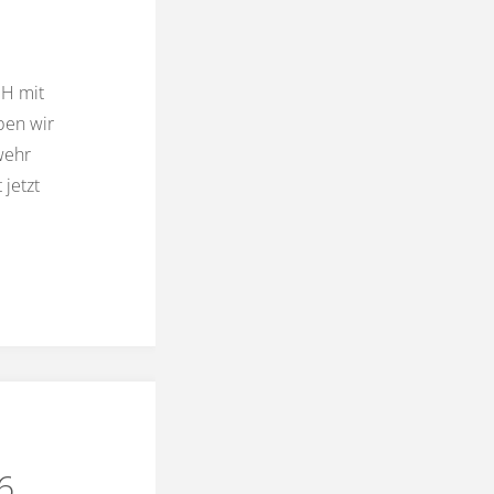
bH mit
ben wir
wehr
jetzt
6