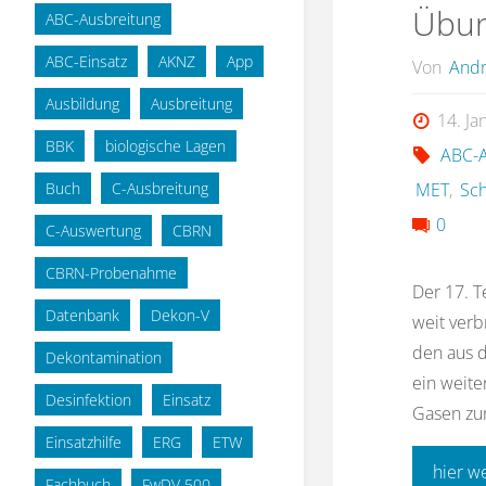
Übun
ABC-Ausbreitung
ABC-Einsatz
AKNZ
App
Von
Andr
Ausbildung
Ausbreitung
14. Ja
BBK
biologische Lagen
ABC-A
Buch
C-Ausbreitung
MET
,
Sch
0
C-Auswertung
CBRN
CBRN-Probenahme
Der 17. T
Datenbank
Dekon-V
weit verb
den aus d
Dekontamination
ein weite
Desinfektion
Einsatz
Gasen zur
Einsatzhilfe
ERG
ETW
hier w
Fachbuch
FwDV 500