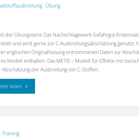
adstoffausbreitung
,
Übung
eil der Übungsserie Das Nachschlagewerk Gefahrgut-Ersteinsatz 
reitet und wird gerne zur C-Ausbreitungsabschätzung genutzt.
er englischen Originalfassung entnommenen Daten zur Abschät
res Modell enthalten. Das MET© – Modell für Effekte mit toxisc
 Abschätzung der Ausbreitung von C-Stoffen.
"Übung:
eiter lesen
C-
Ausbreitungsabschätzung
18"
-Training