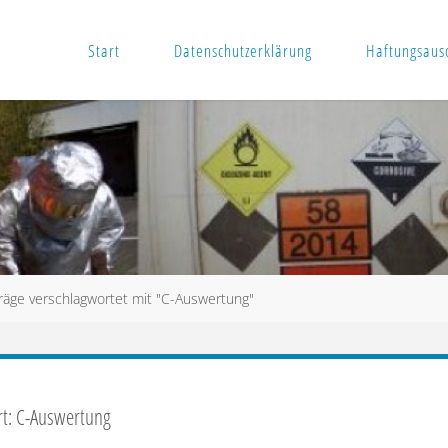
Start
Datenschutzerklärung
Haftungsausc
räge verschlagwortet mit "C-Auswertung"
rt:
C-Auswertung