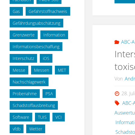
Gas
Gefahrstoffnachweis
Gefährdungsabschätzung
Grenzwerte
Information
ABC-A
Informationsbeschaffung
Inter
Interschutz
iOS
toxi
Messe
Messen
MET
Von
Andr
Nachschlagewerk
28. Ju
Probenahme
PSA
ABC-A
Schadstoffausbreitung
Auswertu
Software
TUIS
VCI
Informat
vfdb
Wetter
Schadsto