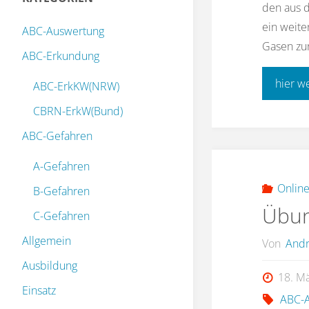
den aus d
ein weite
ABC-Auswertung
Gasen zur
ABC-Erkundung
hier w
ABC-ErkKW(NRW)
CBRN-ErkW(Bund)
ABC-Gefahren
A-Gefahren
Online
B-Gefahren
Übun
C-Gefahren
Allgemein
Von
Andr
Ausbildung
18. M
Einsatz
ABC-A