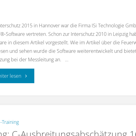
nterschutz 2015 in Hannover war die Firma ISi Technologie Gm
®-Software vertreten. Schon zur Interschutz 2010 in Leipzig ha
are in diesem Artikel vorgestellt. Wie im Artikel über die Feuer
esen und sehen wurde die Software weiterentwickelt und bietet 
zung bei der Messleitung an. …
"Interschutz
eiter lesen
2015:
Modelle
für
-Training
g: C-Ausbreitungsabschätzung 1
Effekte