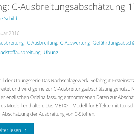
g: C-Ausbreitungsabschätzung 1
e Schild
nuar 2016
usbreitung
,
C-Ausbreitung
,
C-Auswertung
,
Gefährdungsabsch
adstoffausbreitung
,
Übung
eil der Übungsserie Das Nachschlagewerk Gefahrgut-Ersteinsatz 
reitet und wird gerne zur C-Ausbreitungsabschätzung genutzt.
er englischen Originalfassung entnommenen Daten zur Abschät
res Modell enthalten. Das MET© – Modell für Effekte mit toxisc
 Abschätzung der Ausbreitung von C-Stoffen.
"Übung:
eiter lesen