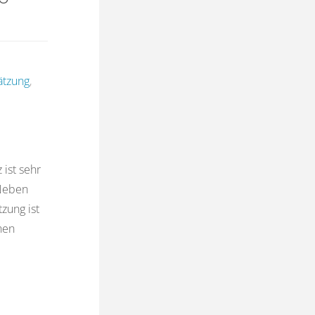
ätzung
,
ist sehr
 Neben
zung ist
hen