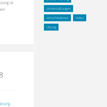
zung ist
Veranstaltungen
hen
Verschiedenes
Video
Übung
8
ätzung
,