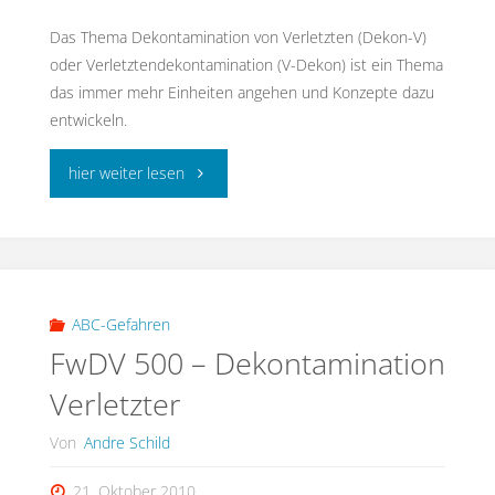
Das Thema Dekontamination von Verletzten (Dekon-V)
oder Verletztendekontamination (V-Dekon) ist ein Thema
das immer mehr Einheiten angehen und Konzepte dazu
entwickeln.
"neue
hier weiter lesen
Datei:
Stationen
der
ABC-Gefahren
FwDV 500 – Dekontamination
Dekon-
Verletzter
V"
Von
Andre Schild
21. Oktober 2010