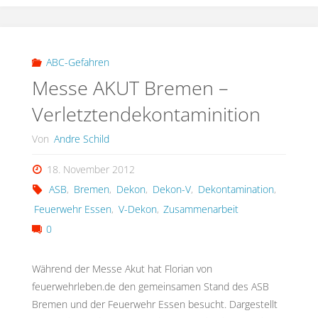
NRW
Teil
ABC-Gefahren
Messe AKUT Bremen –
1
Verletztendekontaminition
ABC-
Von
Andre Schild
Zug
18. November 2012
NRW
ASB
,
Bremen
,
Dekon
,
Dekon-V
,
Dekontamination
,
/
Feuerwehr Essen
,
V-Dekon
,
Zusammenarbeit
0
ABC-
Während der Messe Akut hat Florian von
Bereitschaft
feuerwehrleben.de den gemeinsamen Stand des ASB
NRW"
Bremen und der Feuerwehr Essen besucht. Dargestellt