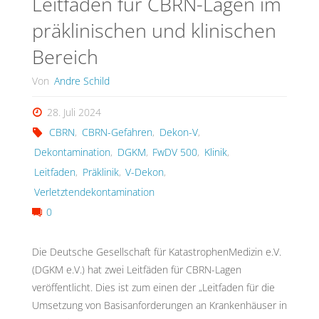
Leitfäden für CBRN-Lagen im
präklinischen und klinischen
Bereich
Von
Andre Schild
28. Juli 2024
CBRN
,
CBRN-Gefahren
,
Dekon-V
,
Dekontamination
,
DGKM
,
FwDV 500
,
Klinik
,
Leitfaden
,
Präklinik
,
V-Dekon
,
Verletztendekontamination
0
Die Deutsche Gesellschaft für KatastrophenMedizin e.V.
(DGKM e.V.) hat zwei Leitfäden für CBRN-Lagen
veröffentlicht. Dies ist zum einen der „Leitfaden für die
Umsetzung von Basisanforderungen an Krankenhäuser in