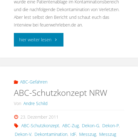
wurde eine Patientenablage im Kontaminationsbereich
und die nachfolgende Dekontamination von Verletzten.
Aber lest selbst den Bericht und schaut euch das
Interview bei feuerwehrleben.de an.
"Messe
hier weiter lesen
AKUT
Bremen
–
ABC-Gefahren
ABC-Schutzkonzept NRW
Verletztendekontaminition"
Von
Andre Schild
23. Dezember 2011
ABC-Schutzkonzept
,
ABC-Zug
,
Dekon-G
,
Dekon-P
,
Dekon-V
,
Dekontamination
,
IdF
,
Messzug
,
Messzug