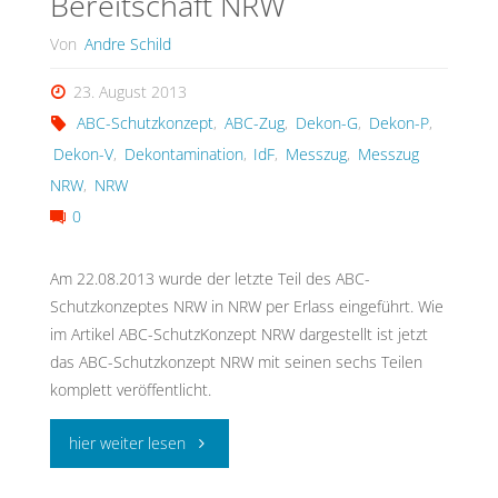
Bereitschaft NRW
Von
Andre Schild
23. August 2013
ABC-Schutzkonzept
,
ABC-Zug
,
Dekon-G
,
Dekon-P
,
Dekon-V
,
Dekontamination
,
IdF
,
Messzug
,
Messzug
NRW
,
NRW
0
Am 22.08.2013 wurde der letzte Teil des ABC-
Schutzkonzeptes NRW in NRW per Erlass eingeführt. Wie
im Artikel ABC-SchutzKonzept NRW dargestellt ist jetzt
das ABC-Schutzkonzept NRW mit seinen sechs Teilen
komplett veröffentlicht.
"ABC-
hier weiter lesen
Schutzkonzept