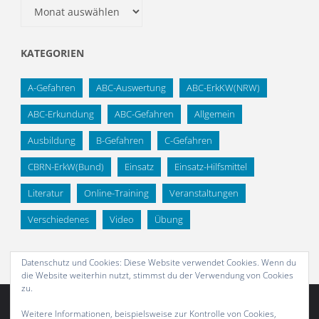
Archiv
KATEGORIEN
A-Gefahren
ABC-Auswertung
ABC-ErkKW(NRW)
ABC-Erkundung
ABC-Gefahren
Allgemein
Ausbildung
B-Gefahren
C-Gefahren
CBRN-ErkW(Bund)
Einsatz
Einsatz-Hilfsmittel
Literatur
Online-Training
Veranstaltungen
Verschiedenes
Video
Übung
Datenschutz und Cookies: Diese Website verwendet Cookies. Wenn du
die Website weiterhin nutzt, stimmst du der Verwendung von Cookies
zu.
Weitere Informationen, beispielsweise zur Kontrolle von Cookies,