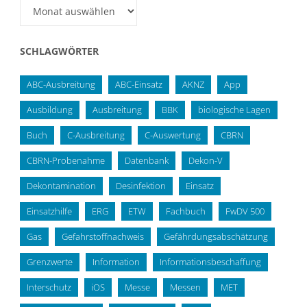
Archiv
SCHLAGWÖRTER
ABC-Ausbreitung
ABC-Einsatz
AKNZ
App
Ausbildung
Ausbreitung
BBK
biologische Lagen
Buch
C-Ausbreitung
C-Auswertung
CBRN
CBRN-Probenahme
Datenbank
Dekon-V
Dekontamination
Desinfektion
Einsatz
Einsatzhilfe
ERG
ETW
Fachbuch
FwDV 500
Gas
Gefahrstoffnachweis
Gefährdungsabschätzung
Grenzwerte
Information
Informationsbeschaffung
Interschutz
iOS
Messe
Messen
MET