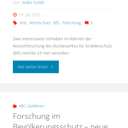
Von
Andre Schild
ANCHORS"
19. Juli 2012
Arzt
,
Atemschutz
,
BfS
,
Forschung
0
Zwei interessante Vorhaben im Rahmen der
Ressortforschung des Bundesamtes für Strahlenschutz
(BfS) möchte ich hier vorstellen.
"Ressortforschung
hier weiter lesen
im
Bundesamt
für
ABC-Gefahren
Forschung im
Strahlenschutz"
Bevölkerungsschutz – neue