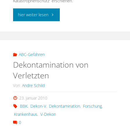
Katastrophenschutz” erschienen.
"ABC-
hier weiter lesen
Selbsthilfe-
Set"
ABC-Gefahren
Dekontamination von
Verletzten
Von
Andre Schild
23. Januar 2010
BBK
,
Dekon-V
,
Dekontamination
,
Forschung
,
Krankenhaus
,
V-Dekon
0