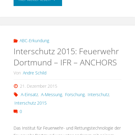
Diffusion
von
Kohlenstoffmonoxid
ABC-Erkundung
Interschutz 2015: Feuerwehr
durch
Dortmund – IFR – ANCHORS
Baustoffe"
Von
Andre Schild
21. Dezember 2015
A-Einsatz
,
A-Messung
,
Forschung
,
Interschutz
,
Interschutz 2015
0
Das Institut für Feuerwehr- und Rettungstechnologie der