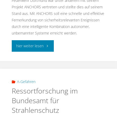
Feuerwehr Dortmund war unter anderem mit seinem
Projekt ANCHORS vertreten und stellte dies auf seinem
Stand aus. Mit ANCHORS soll eine schnelle und effektive
Fernerkundung von sicherheitsrelevanten Ereignissen
durch eine intelligente Kombination autonomer,
unbemannter Systeme erreicht werden.
"Interschutz
hier weiter lesen
2015:
Feuerwehr
Dortmund
A-Gefahren
Ressortforschung im
–
Bundesamt für
IFR
Strahlenschutz
–