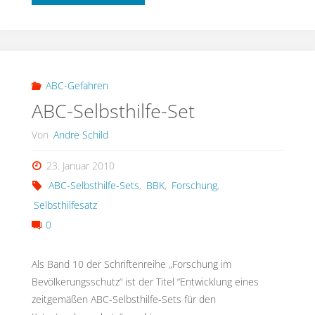
im
Bevölkerungsschutz
–
ABC-Gefahren
ABC-Selbsthilfe-Set
neue
Von
Andre Schild
Veröffentlichungen
23. Januar 2010
im
ABC-Selbsthilfe-Sets
,
BBK
,
Forschung
,
ABC-
Selbsthilfesatz
0
Bereich"
Als Band 10 der Schriftenreihe „Forschung im
Bevölkerungsschutz“ ist der Titel “Entwicklung eines
zeitgemäßen ABC-Selbsthilfe-Sets für den