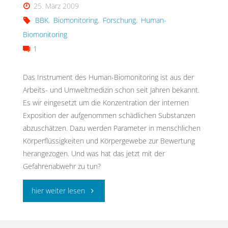
25. März 2009
CBRN
BBK
,
Biomonitoring
,
Forschung
,
Human-
Gefahrenstoffen"
Biomonitoring
1
Das Instrument des Human-Biomonitoring ist aus der
Arbeits- und Umweltmedizin schon seit Jahren bekannt.
Es wir eingesetzt um die Konzentration der internen
Exposition der aufgenommen schädlichen Substanzen
abzuschätzen. Dazu werden Parameter in menschlichen
Körperflüssigkeiten und Körpergewebe zur Bewertung
herangezogen. Und was hat das jetzt mit der
Gefahrenabwehr zu tun?
"Human-
hier weiter lesen
Biomonitoring"