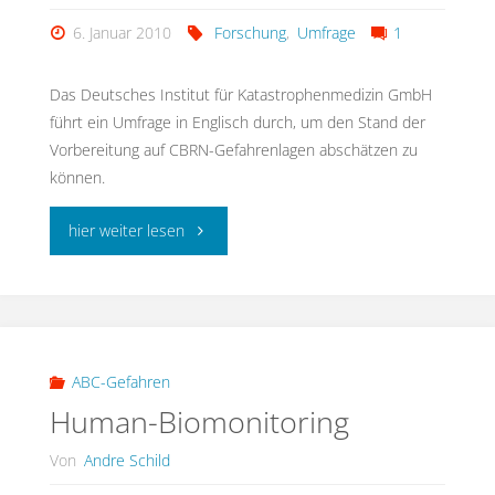
6. Januar 2010
Forschung
,
Umfrage
1
Das Deutsches Institut für Katastrophenmedizin GmbH
führt ein Umfrage in Englisch durch, um den Stand der
Vorbereitung auf CBRN-Gefahrenlagen abschätzen zu
können.
"Umfrage
hier weiter lesen
zur
Vorbereitung
auf
ABC-Gefahren
Human-Biomonitoring
Katastrophen
Von
Andre Schild
mit