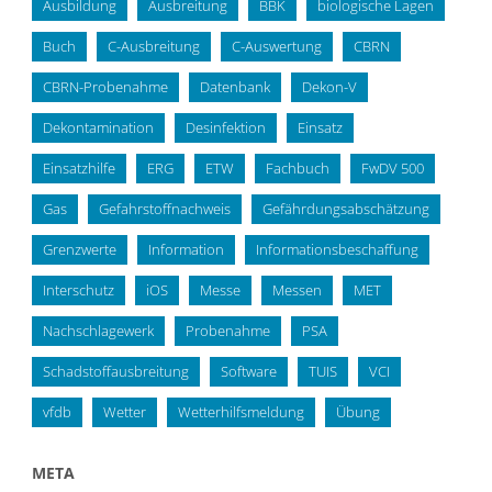
Ausbildung
Ausbreitung
BBK
biologische Lagen
Buch
C-Ausbreitung
C-Auswertung
CBRN
CBRN-Probenahme
Datenbank
Dekon-V
Dekontamination
Desinfektion
Einsatz
Einsatzhilfe
ERG
ETW
Fachbuch
FwDV 500
Gas
Gefahrstoffnachweis
Gefährdungsabschätzung
Grenzwerte
Information
Informationsbeschaffung
Interschutz
iOS
Messe
Messen
MET
Nachschlagewerk
Probenahme
PSA
Schadstoffausbreitung
Software
TUIS
VCI
vfdb
Wetter
Wetterhilfsmeldung
Übung
META