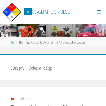
Zum
Inhalt
A
B
C
-
G
E
F
A
H
R
E
N
-
B
L
O
G
springen
Start
Beiträge verschlagwortet mit "biologische Lagen"
Schlagwort:
biologische Lagen
B-Gefahren