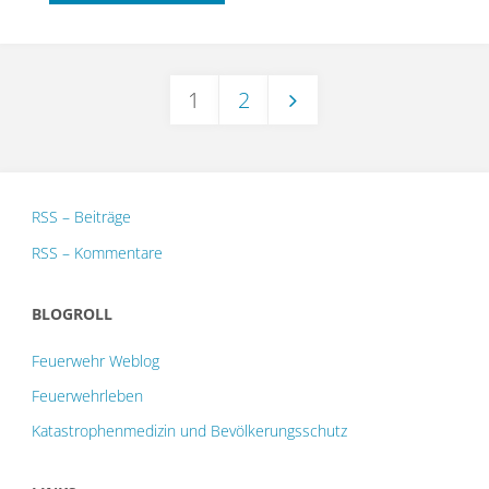
aus
Laboratorien
1
2
der
Seitennummerierung
Schutz-
der
und
RSS – Beiträge
RSS – Kommentare
Sicherheitsstufen
Beiträge
1,
BLOGROLL
2
Feuerwehr Weblog
Feuerwehrleben
und
Katastrophenmedizin und Bevölkerungsschutz
3"