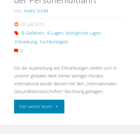
Person“"
Von
Andre Schild
20. Juli 2015
B-Gefahren
,
B-Lagen
,
biologische Lagen
,
Erkrankung
,
hochkontagiös
0
Für die Ausbreitung von Erkrankungen stellen sich in
unserer globalen Welt immer weniger Hürden.
International wurde diesem mit den „Internationalen
Gesundheitsvorschriften“ Rechnung getragen.
"Übungsszenario
hier weiter lesen
B-
Lage