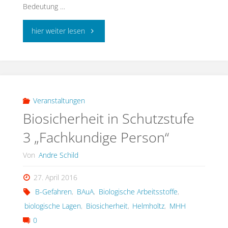
Bedeutung …
"Einsatzhinweise
hier weiter lesen
während
der
Corona
Veranstaltungen
Biosicherheit in Schutzstufe
Pandemie"
3 „Fachkundige Person“
Von
Andre Schild
27. April 2016
B-Gefahren
,
BAuA
,
Biologische Arbeitsstoffe
,
biologische Lagen
,
Biosicherheit
,
Helmholtz
,
MHH
0