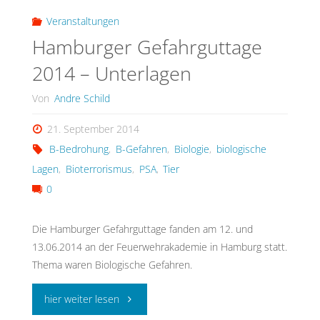
in
Veranstaltungen
Hamburger Gefahrguttage
der
2014 – Unterlagen
Personenluftfahrt"
Von
Andre Schild
21. September 2014
B-Bedrohung
,
B-Gefahren
,
Biologie
,
biologische
Lagen
,
Bioterrorismus
,
PSA
,
Tier
0
Die Hamburger Gefahrguttage fanden am 12. und
13.06.2014 an der Feuerwehrakademie in Hamburg statt.
Thema waren Biologische Gefahren.
"Hamburger
hier weiter lesen