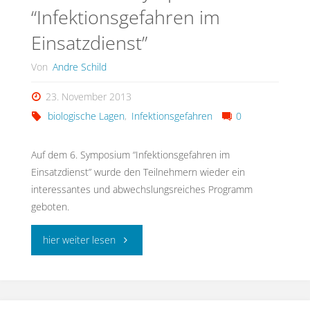
“Infektionsgefahren im
im
Einsatzdienst”
Gesundheitswesen
Von
Andre Schild
und
23. November 2013
in
biologische Lagen
,
Infektionsgefahren
0
der
Auf dem 6. Symposium “Infektionsgefahren im
Wohlfahrtspflege"
Einsatzdienst” wurde den Teilnehmern wieder ein
interessantes und abwechslungsreiches Programm
geboten.
"Nachlese
hier weiter lesen
6.
Symposium