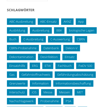
SCHLAGWÖRTER
ABC-Ausbreitung
ABC-Einsatz
AKNZ
App
Ausbildung
Ausbreitung
BBK
biologische Lagen
Buch
C-Ausbreitung
C-Auswertung
CBRN
CBRN-Probenahme
Datenbank
Dekon-V
Dekontamination
Desinfektion
Einsatz
Einsatzhilfe
ERG
ETW
Fachbuch
FwDV 500
Gas
Gefahrstoffnachweis
Gefährdungsabschätzung
Grenzwerte
Information
Informationsbeschaffung
Interschutz
iOS
Messe
Messen
MET
Nachschlagewerk
Probenahme
PSA