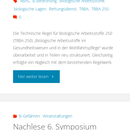
ABAS
,
B-Bedrohung
,
Biologische Arbeitsstoffe
,
biologische Lagen
,
Rettungsdienst
,
TRBA
,
TRBA 250
0
Die Technische Regel für Biologische Arbeitsstoffe 250
(TRBA 250) „Biologische Arbeitsstoffe im
Gesundheitswesen und in der Wohlfahrtspflege“ wurde
überarbeitet und in Teilen neu strukturiert. Gleichzeitig
erfolgte ein Abgleich mit dem bestehenden Regelwerk.
"TRBA
hier weiter lesen
250
–
Biologische
B-Gefahren
,
Veranstaltungen
Nachlese 6. Symposium
Arbeitsstoffe