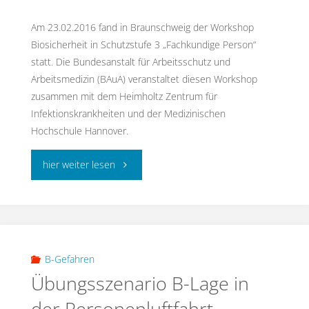
Am 23.02.2016 fand in Braunschweig der Workshop
Biosicherheit in Schutzstufe 3 „Fachkundige Person“
statt. Die Bundesanstalt für Arbeitsschutz und
Arbeitsmedizin (BAuA) veranstaltet diesen Workshop
zusammen mit dem Heimholtz Zentrum für
Infektionskrankheiten und der Medizinischen
Hochschule Hannover.
"Biosicherheit
hier weiter lesen
in
Schutzstufe
3
B-Gefahren
Übungsszenario B-Lage in
„Fachkundige
der Personenluftfahrt