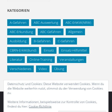
KATEGORIEN
A-Gefahren
ABC-Auswertung
ABC-ErkKW(NRW)
ABC-Erkundung
ABC-Gefahren
Allgemein
Ausbildung
B-Gefahren
C-Gefahren
CBRN-ErkW(Bund)
Einsatz
Einsatz-Hilfsmittel
Literatur
Online-Training
Veranstaltungen
Verschiedenes
Video
Übung
Datenschutz und Cookies: Diese Website verwendet Cookies. Wenn du
die Website weiterhin nutzt, stimmst du der Verwendung von Cookies
zu.
Weitere Informationen, beispielsweise zur Kontrolle von Cookies,
findest du hier:
Cookie-Richtlinie