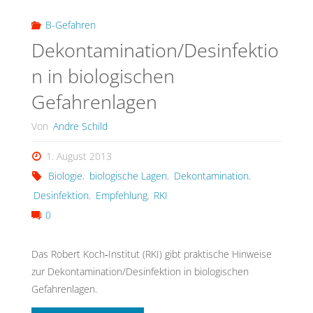
“Infektionsgefahren
B-Gefahren
Dekontamination/Desinfektio
im
n in biologischen
Einsatzdienst”"
Gefahrenlagen
Von
Andre Schild
1. August 2013
Biologie
,
biologische Lagen
,
Dekontamination
,
Desinfektion
,
Empfehlung
,
RKI
0
Das Robert Koch‐Institut (RKI) gibt praktische Hinweise
zur Dekontamination/Desinfektion in biologischen
Gefahrenlagen.