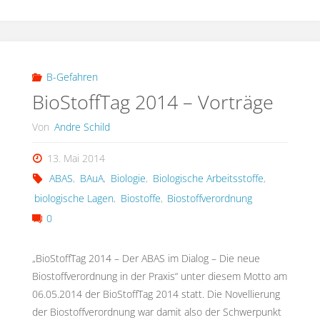
Gefahrguttage
2014
–
B-Gefahren
BioStoffTag 2014 – Vorträge
Unterlagen"
Von
Andre Schild
13. Mai 2014
ABAS
,
BAuA
,
Biologie
,
Biologische Arbeitsstoffe
,
biologische Lagen
,
Biostoffe
,
Biostoffverordnung
0
„BioStoffTag 2014 – Der ABAS im Dialog – Die neue
Biostoffverordnung in der Praxis“ unter diesem Motto am
06.05.2014 der BioStoffTag 2014 statt. Die Novellierung
der Biostoffverordnung war damit also der Schwerpunkt