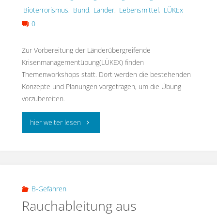
Bioterrorismus
,
Bund
,
Länder
,
Lebensmittel
,
LÜKEx
0
Zur Vorbereitung der Länderübergreifende
Krisenmanagementübung(LÜKEX) finden
Themenworkshops statt. Dort werden die bestehenden
Konzepte und Planungen vorgetragen, um die Übung
vorzubereiten.
"LÜKEX
hier weiter lesen
13
–
Außergewöhnliche
B-Gefahren
Rauchableitung aus
biologische