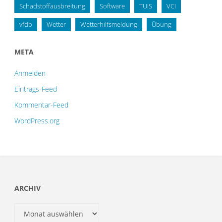
Schadstoffausbreitung
Software
TUIS
VCI
vfdb
Wetter
Wetterhilfsmeldung
Übung
META
Anmelden
Eintrags-Feed
Kommentar-Feed
WordPress.org
ARCHIV
Archiv