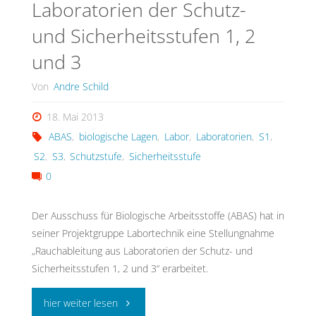
Laboratorien der Schutz-
Bedrohungslage
und Sicherheitsstufen 1, 2
–
und 3
Tagungsband
Von
Andre Schild
1.
18. Mai 2013
Themenworkshop"
ABAS
,
biologische Lagen
,
Labor
,
Laboratorien
,
S1
,
S2
,
S3
,
Schutzstufe
,
Sicherheitsstufe
0
Der Ausschuss für Biologische Arbeitsstoffe (ABAS) hat in
seiner Projektgruppe Labortechnik eine Stellungnahme
„Rauchableitung aus Laboratorien der Schutz- und
Sicherheitsstufen 1, 2 und 3“ erarbeitet.
"Rauchableitung
hier weiter lesen