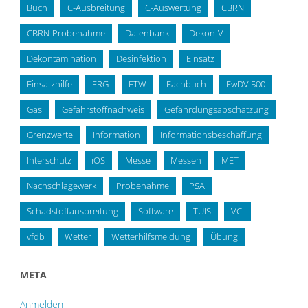
Buch
C-Ausbreitung
C-Auswertung
CBRN
CBRN-Probenahme
Datenbank
Dekon-V
Dekontamination
Desinfektion
Einsatz
Einsatzhilfe
ERG
ETW
Fachbuch
FwDV 500
Gas
Gefahrstoffnachweis
Gefährdungsabschätzung
Grenzwerte
Information
Informationsbeschaffung
Interschutz
iOS
Messe
Messen
MET
Nachschlagewerk
Probenahme
PSA
Schadstoffausbreitung
Software
TUIS
VCI
vfdb
Wetter
Wetterhilfsmeldung
Übung
META
Anmelden