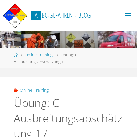
Zum
Inhalt
A
B
C
-
G
E
F
A
H
R
E
N
-
B
L
O
G
springen
Start
Online-Training
Übung: C-
Ausbreitungsabschätzung 17
Online-Training
Übung: C-
Ausbreitungsabschätz
ung 17