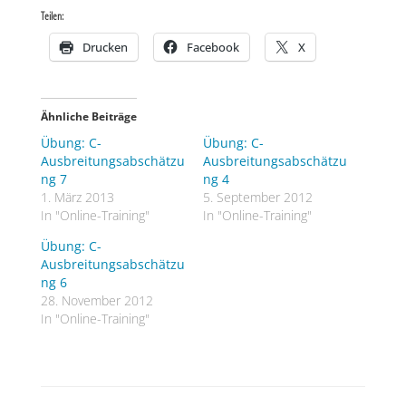
Allgemein:
Teilen:
Peressigsäure
Drucken
Facebook
X
UN 3105
0,51 ppm (PAC-2 60min)
Mass Factor 0,3
Ähnliche Beiträge
1. Abschätzen:
Übung: C-
Übung: C-
Ausbreitungsabschätzu
Ausbreitungsabschätzu
– keine Angaben –
ng 7
ng 4
1. März 2013
5. September 2012
2. Berechnen:
In "Online-Training"
In "Online-Training"
Übung: C-
Ausbreitungsklasse D
Ausbreitungsabschätzu
ng 6
Ablesen ohne Berechnung der Zwischenwerte (ohne
28. November 2012
Mass Factor):
In "Online-Training"
10.000 kg und 0,51 ppm (PAC-2 60min)
im Freien: 5.600 m
im Inneren von Häusern: 2.400 m