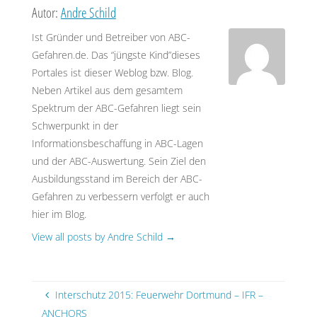
Autor:
Andre Schild
Ablesen ohne Berechnung der Zwischenwerte (mit Mass
Ist Gründer und Betreiber von ABC-
Factor):
Gefahren.de. Das “jüngste Kind”dieses
0,3 x 10.000 kg = 3.000 kg und 0,51 ppm (PAC-2 60min)
Portales ist dieser Weblog bzw. Blog.
Neben Artikel aus dem gesamtem
im Freien: 4.000 m
Spektrum der ABC-Gefahren liegt sein
im Inneren von Häusern: 1.700 m
Schwerpunkt in der
3. Darstellung auf Google Maps:
Informationsbeschaffung in ABC-Lagen
und der ABC-Auswertung. Sein Ziel den
Grafische Lösung
(mit Mass Factor)
Ausbildungsstand im Bereich der ABC-
Gefahren zu verbessern verfolgt er auch
(bitte die Erklärung in
diesem Artikel
beachten)
hier im Blog.
View all posts by Andre Schild
→
Interschutz 2015: Feuerwehr Dortmund – IFR –
ANCHORS