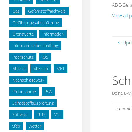
ABC-Gefah
Gas
Gefahrstoffnachweis
View all 
3. Darst
Gefährdungsabschätzung
(bitte di
Grenzwerte
Information
Upda
Informationsbeschaffung
Interschutz
iOS
Messe
Messen
MET
Sch
Nachschlagewerk
Probenahme
PSA
Deine E-Mai
Schadstoffausbreitung
Software
TUIS
VCI
vfdb
Wetter