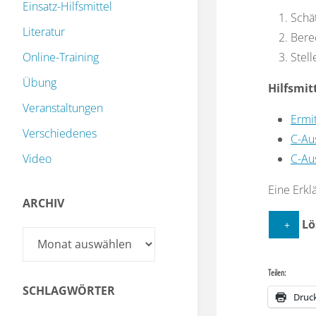
Einsatz-Hilfsmittel
Schät
Literatur
Bere
Online-Training
Stel
Übung
Hilfsmitt
Veranstaltungen
Ermi
Verschiedenes
C-Au
Video
C-Au
Eine Erkl
ARCHIV
Lö
Archiv
Allgeme
Teilen:
SCHLAGWÖRTER
Chlo
Druc
UN 