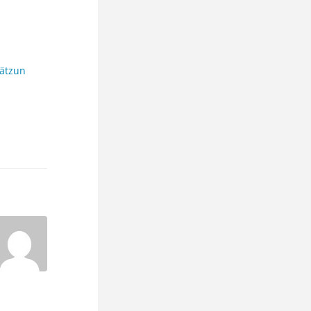
ätzun
n