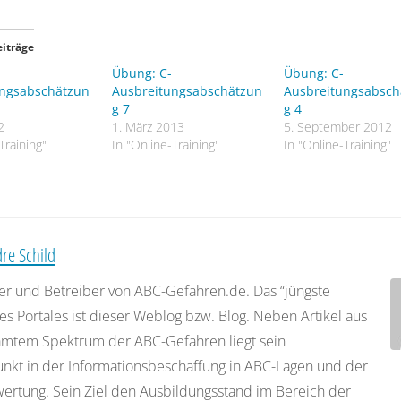
m (PAC-2 60min)
 Factor 1
eiträge
Übung: C-
Übung: C-
ätzen:
ungsabschätzun
Ausbreitungsabschätzun
Ausbreitungsabsch
g 7
g 4
 allseitig Absperren
2
1. März 2013
5. September 2012
Training"
In "Online-Training"
In "Online-Training"
ter Gesundheitliche Beeinträchtigung in Windrichtung beachte
hnen:
ungsklasse D
re Schild
ohne Berechnung der Zwischenwerte:
er und Betreiber von ABC-Gefahren.de. Das “jüngste
es Portales ist dieser Weblog bzw. Blog. Neben Artikel aus
g und 2 ppm (PAC-2 60min)
mtem Spektrum der ABC-Gefahren liegt sein
reien: 7750 m
nkt in der Informationsbeschaffung in ABC-Lagen und der
nneren von Häusern: 3850 m
rtung. Sein Ziel den Ausbildungsstand im Bereich der