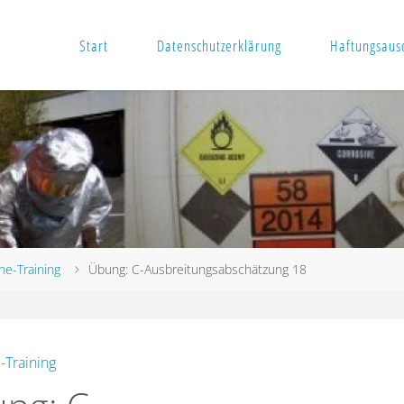
Start
Datenschutzerklärung
Haftungsausc
ne-Training
Übung: C-Ausbreitungsabschätzung 18
-Training