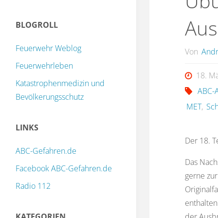
Übu
Aus
BLOGROLL
Feuerwehr Weblog
Von
Andr
Feuerwehrleben
18. M
Katastrophenmedizin und
ABC-A
Bevölkerungsschutz
MET
,
Sch
LINKS
Der 18. T
ABC-Gefahren.de
Das Nach
Facebook ABC-Gefahren.de
gerne zur
Radio 112
Originalf
enthalten
KATEGORIEN
der Ausbr