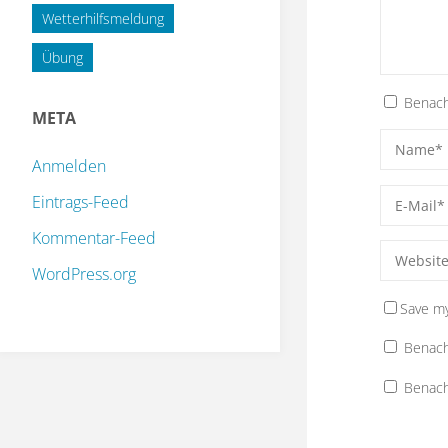
Wetterhilfsmeldung
Übung
Benach
META
Anmelden
Eintrags-Feed
Kommentar-Feed
WordPress.org
Save my
Benach
Benach