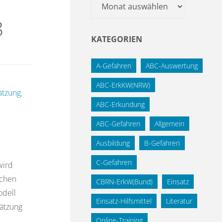
Archiv
8
KATEGORIEN
A-Gefahren
ABC-Auswertung
ABC-ErkKW(NRW)
ätzung
,
ABC-Erkundung
ABC-Gefahren
Allgemein
Ausbildung
B-Gefahren
C-Gefahren
wird
schen
CBRN-ErkW(Bund)
Einsatz
odell
Einsatz-Hilfsmittel
Literatur
hätzung
Online-Training