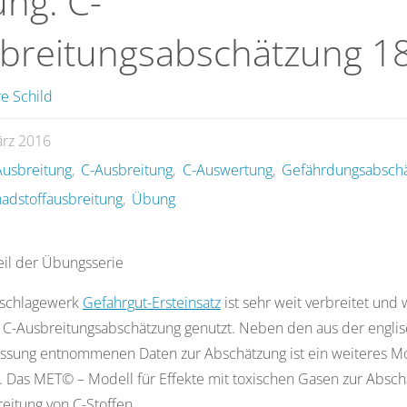
ng: C-
breitungsabschätzung 1
e Schild
ärz 2016
usbreitung
,
C-Ausbreitung
,
C-Auswertung
,
Gefährdungsabsch
adstoffausbreitung
,
Übung
eil der Übungsserie
schlagewerk
Gefahrgut-Ersteinsatz
ist sehr weit verbreitet und 
 C-Ausbreitungsabschätzung genutzt. Neben den aus der engli
assung entnommenen Daten zur Abschätzung ist ein weiteres M
. Das MET© – Modell für Effekte mit toxischen Gasen zur Absc
eitung von C-Stoffen.