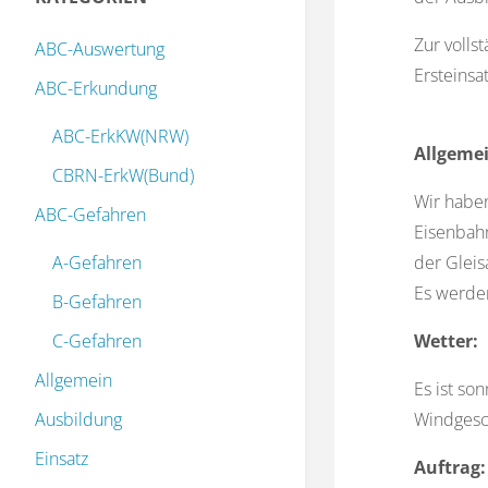
Zur volls
ABC-Auswertung
Ersteinsa
ABC-Erkundung
ABC-ErkKW(NRW)
Allgemei
CBRN-ErkW(Bund)
Wir haben
ABC-Gefahren
Eisenbahn
A-Gefahren
der Gleis
Es werden
B-Gefahren
C-Gefahren
Wetter:
Allgemein
Es ist so
Ausbildung
Windgesc
Einsatz
Auftrag: