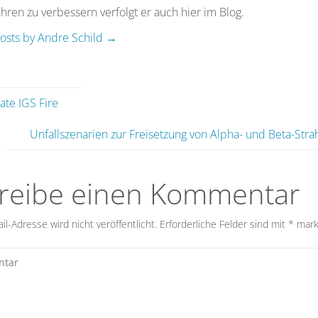
ren zu verbessern verfolgt er auch hier im Blog.
posts by Andre Schild
→
ellung auf Google Maps:
Grafische Lösung
(mit Mass Factor)
e Erklärung in
diesem Artikel
beachten)
te IGS Fire
Unfallszenarien zur Freisetzung von Alpha- und Beta-Stra
reibe einen Kommentar
l-Adresse wird nicht veröffentlicht.
Erforderliche Felder sind mit
*
mark