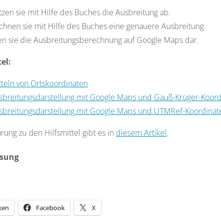
zen sie mit Hilfe des Buches die Ausbreitung ab.
chnen sie mit Hilfe des Buches eine genauere Ausbreitung.
len sie die Ausbreitungsberechnung auf Google Maps dar.
el:
tteln von Ortskoordinaten
sbreitungsdarstellung mit Google Maps und Gauß-Krüger-Koord
sbreitungsdarstellung mit Google Maps und UTMRef-Koordinat
ärung zu den Hilfsmittel gibt es in
diesem Artikel
.
sung
in:
r
ken
Facebook
X
1017