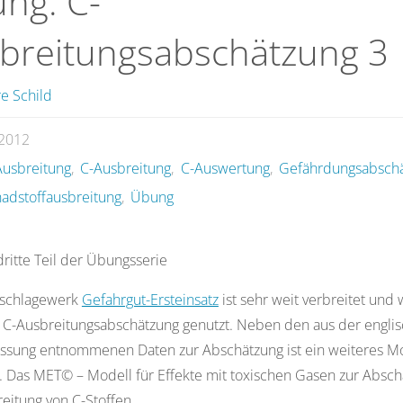
ng: C-
breitungsabschätzung 3
e Schild
i 2012
usbreitung
,
C-Ausbreitung
,
C-Auswertung
,
Gefährdungsabsch
adstoffausbreitung
,
Übung
ritte Teil der Übungsserie
schlagewerk
Gefahrgut-Ersteinsatz
ist sehr weit verbreitet und 
 C-Ausbreitungsabschätzung genutzt. Neben den aus der engli
assung entnommenen Daten zur Abschätzung ist ein weiteres M
. Das MET© – Modell für Effekte mit toxischen Gasen zur Absc
eitung von C-Stoffen.