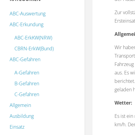
Zur volls
ABC-Auswertung
Ersteinsa
ABC-Erkundung
Allgemei
ABC-ErkKW(NRW)
Wir haben
CBRN-ErkW(Bund)
Transport
ABC-Gefahren
Fahrzeug 
A-Gefahren
aus. Es 
berichtet
B-Gefahren
geladen h
C-Gefahren
Wetter:
Allgemein
Ausbildung
Es ist ei
km/h. De
Einsatz