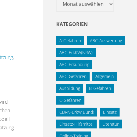
Archiv
KATEGORIEN
A-Gefahren
ABC-Auswertung
ABC-ErkKW(NRW)
ätzung
,
ABC-Erkundung
ABC-Gefahren
Allgemein
Ausbildung
B-Gefahren
C-Gefahren
wird
schen
CBRN-ErkW(Bund)
Einsatz
odell
Einsatz-Hilfsmittel
Literatur
hätzung
Online-Training