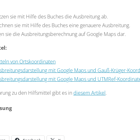
zen sie mit Hilfe des Buches die Ausbreitung ab.
chnen sie mit Hilfe des Buches eine genauere Ausbreitung.
len sie die Ausbreitungsberechnung auf Google Maps dar.
el:
tteln von Ortskoordinaten
sbreitungsdarstellung mit Google Maps und Gauß-Krüger-Koord
sbreitungsdarstellung mit Google Maps und UTMRef-Koordinat
ärung zu den Hilfsmittel gibt es in
diesem Artikel
.
sung
in:
ein, stabilisiert