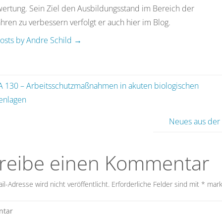
nneren von Häusern: 7050 m
rtung. Sein Ziel den Ausbildungsstand im Bereich der
ren zu verbessern verfolgt er auch hier im Blog.
ellung auf Google Maps:
posts by Andre Schild
→
e Lösung
e Erklärung in
diesem Artikel
beachten)
 130 – Arbeitsschutzmaßnahmen in akuten biologischen
enlagen
Neues aus der
reibe einen Kommentar
l-Adresse wird nicht veröffentlicht.
Erforderliche Felder sind mit
*
mark