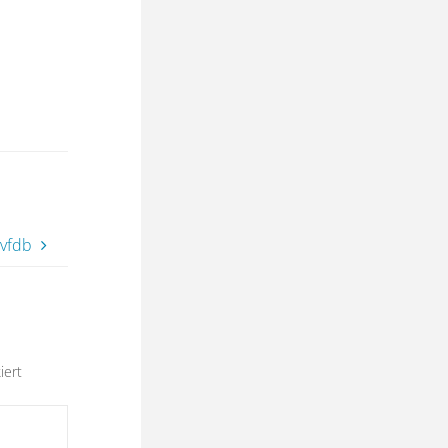
 vfdb
iert