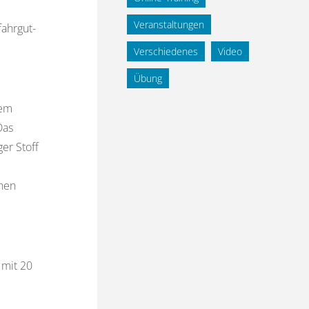
Veranstaltungen
fahrgut-
Verschiedenes
Video
Übung
nem
Das
ger Stoff
nnen
 mit 20