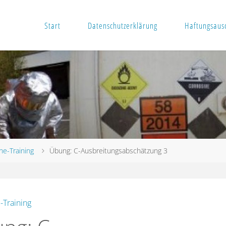
Start
Datenschutzerklärung
Haftungsausc
ne-Training
Übung: C-Ausbreitungsabschätzung 3
-Training