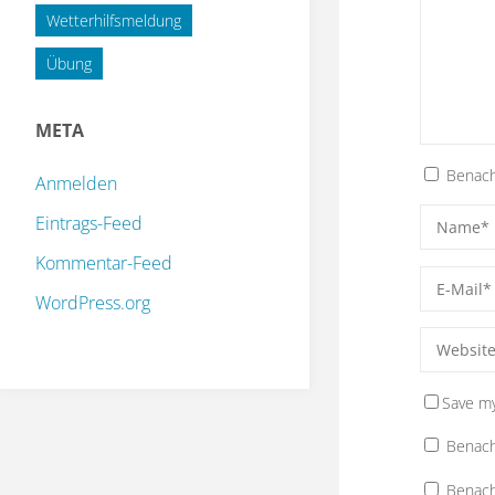
Wetterhilfsmeldung
Übung
META
Benach
Anmelden
Eintrags-Feed
Kommentar-Feed
WordPress.org
Save my
Benach
Benach