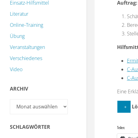
Einsatz-Hilfsmittel
Auftrag:
Literatur
Schät
Online-Training
Bere
Stel
Übung
Veranstaltungen
Hilfsmitt
Verschiedenes
Ermi
Video
C-Au
C-Au
ARCHIV
Eine Erkl
Archiv
Lö
Allgeme
SCHLAGWÖRTER
Teilen:
Acrol