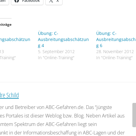
ken
Facebook
X
1092
ppm AEGL-2 (4h)
 ppm AEGL-2(30 min)
eiträge
Übung: C-
Übung: C-
ätzen:
ungsabschätzun
Ausbreitungsabschätzun
Ausbreitungsabsch
g 4
g 6
r allseitig Absperren
13
5. September 2012
28. November 2012
Training"
In "Online-Training"
In "Online-Training"
eter Gesundheitliche Beeinträchtigung in Windrichtung beacht
hnen:
ungsklasse D
re Schild
ohne Berechnung der Zwischenwerte:
er und Betreiber von ABC-Gefahren.de. Das “jüngste
es Portales ist dieser Weblog bzw. Blog. Neben Artikel aus
g und 0,18 ppm AEGL-2(30min)
mtem Spektrum der ABC-Gefahren liegt sein
reien: 11650 m
nkt in der Informationsbeschaffung in ABC-Lagen und der