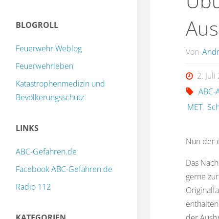
Übu
Aus
BLOGROLL
Feuerwehr Weblog
Von
Andr
Feuerwehrleben
2. Jul
Katastrophenmedizin und
ABC-A
Bevölkerungsschutz
MET
,
Sch
LINKS
Nun der d
ABC-Gefahren.de
Das Nach
Facebook ABC-Gefahren.de
gerne zur
Radio 112
Originalf
enthalten
KATEGORIEN
der Ausbr