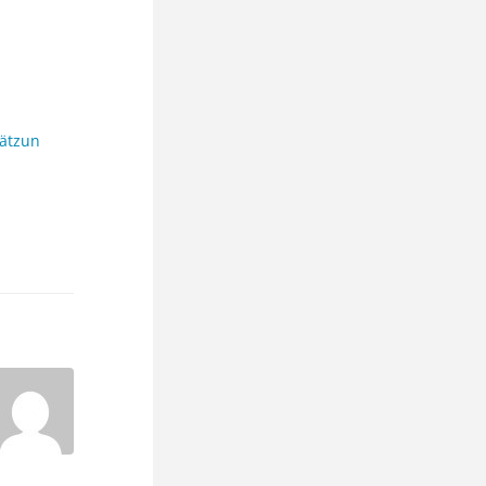
ätzun
en