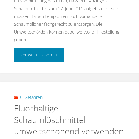
Pressemitteilung darauf hin, dass PFOS-haltigen
Schaummittel bis zum 27. Juni 2011 aufgebraucht sein
müssen. Es wird empfohlen noch vorhandene
Schaumbildner fachgerecht zu entsorgen. Die
Umweltbehörden können dabei wertvolle Hilfestellung
geben.
"Einsatz
hier weiter lesen
von
PFOS-
haltigen
C-Gefahren
Fluorhaltige
Schäumen"
Schaumlöschmittel
umweltschonend verwenden