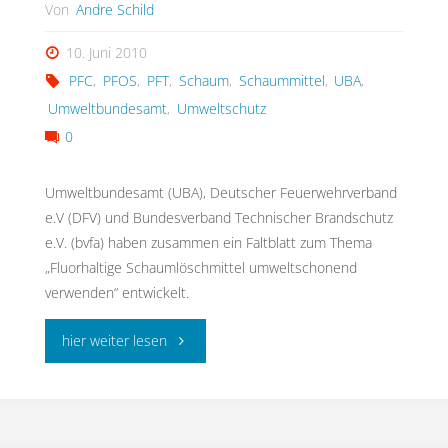
Von
Andre Schild
10. Juni 2010
PFC
,
PFOS
,
PFT
,
Schaum
,
Schaummittel
,
UBA
,
Umweltbundesamt
,
Umweltschutz
0
Umweltbundesamt (UBA), Deutscher Feuerwehrverband
e.V (DFV) und Bundesverband Technischer Brandschutz
e.V. (bvfa) haben zusammen ein Faltblatt zum Thema
„Fluorhaltige Schaumlöschmittel umweltschonend
verwenden“ entwickelt.
"Fluorhaltige
hier weiter lesen
Schaumlöschmittel
umweltschonend