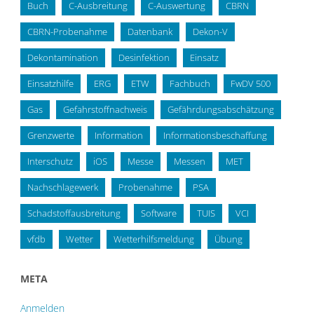
Buch
C-Ausbreitung
C-Auswertung
CBRN
CBRN-Probenahme
Datenbank
Dekon-V
Dekontamination
Desinfektion
Einsatz
Einsatzhilfe
ERG
ETW
Fachbuch
FwDV 500
Gas
Gefahrstoffnachweis
Gefährdungsabschätzung
Grenzwerte
Information
Informationsbeschaffung
Interschutz
iOS
Messe
Messen
MET
Nachschlagewerk
Probenahme
PSA
Schadstoffausbreitung
Software
TUIS
VCI
vfdb
Wetter
Wetterhilfsmeldung
Übung
META
Anmelden