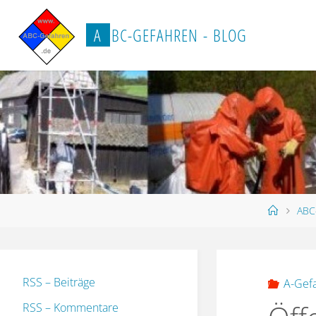
Zum
Inhalt
A
B
C
-
G
E
F
A
H
R
E
N
-
B
L
O
G
springen
Start
ABC
RSS – Beiträge
A-Gef
RSS – Kommentare