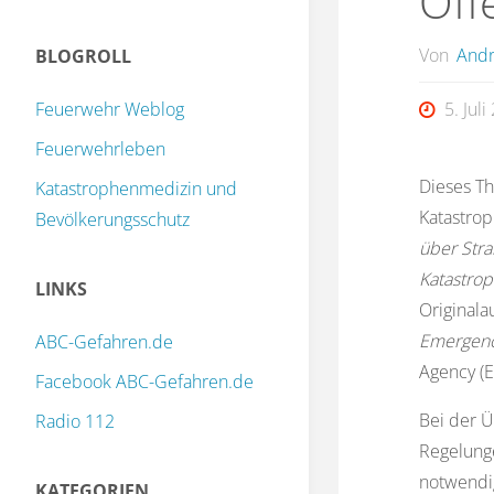
Öff
Von
Andr
BLOGROLL
Feuerwehr Weblog
5. Jul
Feuerwehrleben
Dieses T
Katastrophenmedizin und
Katastrop
Bevölkerungsschutz
über Stra
Katastro
LINKS
Original
Emergenc
ABC-Gefahren.de
Agency (E
Facebook ABC-Gefahren.de
Bei der Ü
Radio 112
Regelung
notwendig
KATEGORIEN