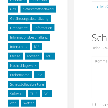
Maß
Gas
Gefahrstoffnachweis
Gefährdungsabschätzung
Grenzwerte
Information
Sch
Informationsbeschaffung
Interschutz
iOS
Deine E-Mai
Messe
Messen
MET
Nachschlagewerk
Probenahme
PSA
Schadstoffausbreitung
Software
TUIS
VCI
vfdb
Wetter
Benach