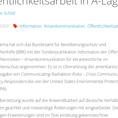
entlichkeitsarbeit in A-La
e Schild
i 2009
Information
,
Krisenkommunikation
,
Öffentlichkeitsa
hema hat sich das Bundesamt für Bevölkerungsschutz und
henhilfe (BBK) mit der Sonderpublikation
Information der Öffen
hlenrisiken – Krisenkommunikation für Verantwortliche im
phenschutz
angenommen. Es ist in Übersetzung der amerikanis
ausgabe von
Communicating Radiaktion Risks – Crisis Communica
y Responders
die von der United States Environmental Protect
PA).
bersetzung wurde auf die Anwendbarkeit auf deutsche Verhält
en geachtet und notwendige Änderungen mit eingearbeitet. Di
en Erweiterungen sind im Text eindeutig gekennzeichnet.