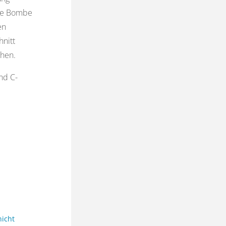
ige Bombe
en
hnitt
chen.
nd C-
nicht