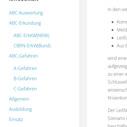
In den vi
ABC-Auswertung
Komm
ABC-Erkundung
Meld
ABC-ErkKW(NRW)
Leitf
CBRN-ErkW(Bund)
Aus 
ABC-Gefahren
wird eine
aufgezeig
A-Gefahren
zu einer 
B-Gefahren
Schlüssel
C-Gefahren
wissensch
Krisenko
Allgemein
Ausbildung
Der Leitf
Szenario 
Einsatz
beschäfti