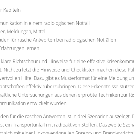
er Kapiteln
unikation in einem radiologischen Notfall
er, Meldungen, Mittel
aden für rasche Antworten bei radiologischen Notfällen
Erfahrungen lernen
 klare Richtschnur und Hinweise für eine effektive Krisenkomm
t. Nicht zu letzt die Hinweise und Checklisten machen diese Pu
wertvollen Hilfe. Dazu gibt es Musterformat für eine Meldung u
botschaften effektiv rüberzubringen. Diese Erkenntnisse stütze
aftliche Untersuchungen aus denen erprobte Techniken zur Ri
mmunikation entwickelt wurden.
aden für die raschen Antworten ist in drei Szenarien ausgelegt. 
ist ein Transportunfall mit radioaktiven Stoffen. Das zweite Szen
gt sich mit einer Unkonventionellen Spreng- und Brandvorricht