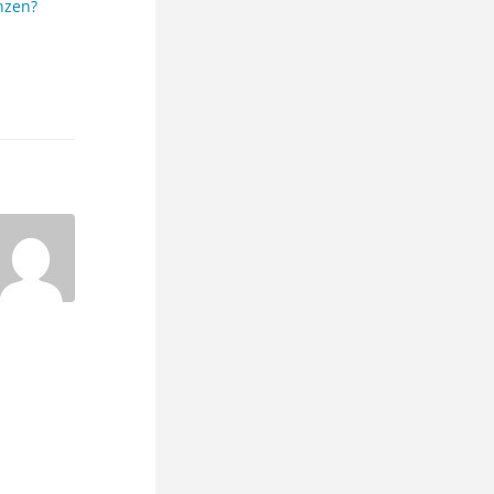
nzen?
"