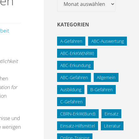
gen
Archiv
KATEGORIEN
rbeit
A-Gefahren
ABC-Auswertung
ABC-ErkKW(NRW)
tlichkeit
ABC-Erkundung
ABC-Gefahren
Allgemein
chen
tion for
Ausbildung
B-Gefahren
ion
C-Gefahren
CBRN-ErkW(Bund)
Einsatz
nisse und
Einsatz-Hilfsmittel
Literatur
e wenigen
Online-Training