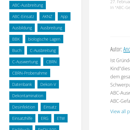
27. Februa
ABC-Ausbreitung
In "ABC-Ge
ABC-Einsatz
AKNZ
App
Ausbildung
Ausbreitung
BBK
biologische Lagen
Autor:
And
Buch
C-Ausbreitung
Ist Gründ
C-Auswertung
CBRN
Kind”dies
CBRN-Probenahme
dem gesa
Datenbank
Dekon-V
Schwerpu
ABC-Auswe
Dekontamination
ABC-Gefah
Desinfektion
Einsatz
View all 
Einsatzhilfe
ERG
ETW
Fachbuch
FwDV 500