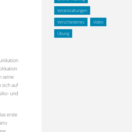
Veranstaltungen
Verschiedenes
Video
Übung
unikation
blikation
m seine
n sich auf
siko- und
Das erste
ario
ung