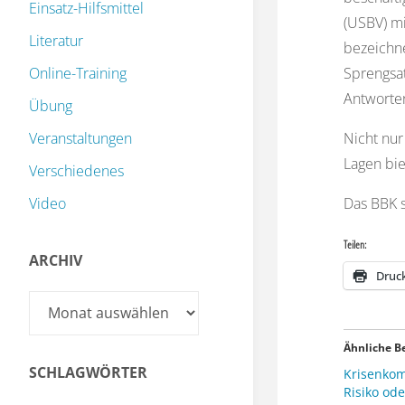
Einsatz-Hilfsmittel
(USBV) mi
Literatur
bezeichne
Online-Training
Sprengsat
Antworten
Übung
Veranstaltungen
Nicht nur
Lagen bie
Verschiedenes
Video
Das BBK s
Teilen:
ARCHIV
Druc
Archiv
Ähnliche B
SCHLAGWÖRTER
Krisenkom
Risiko od