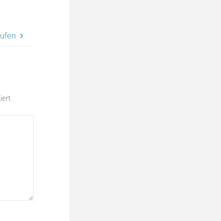
aufen
iert