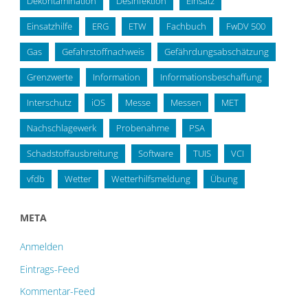
Dekontamination
Desinfektion
Einsatz
Einsatzhilfe
ERG
ETW
Fachbuch
FwDV 500
Gas
Gefahrstoffnachweis
Gefährdungsabschätzung
Grenzwerte
Information
Informationsbeschaffung
Interschutz
iOS
Messe
Messen
MET
Nachschlagewerk
Probenahme
PSA
Schadstoffausbreitung
Software
TUIS
VCI
vfdb
Wetter
Wetterhilfsmeldung
Übung
META
Anmelden
Eintrags-Feed
Kommentar-Feed