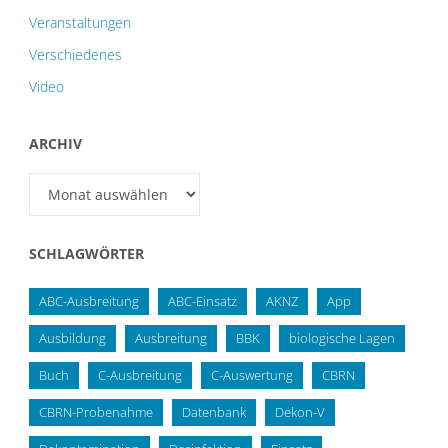
Veranstaltungen
Verschiedenes
Video
ARCHIV
Archiv
SCHLAGWÖRTER
ABC-Ausbreitung
ABC-Einsatz
AKNZ
App
Ausbildung
Ausbreitung
BBK
biologische Lagen
Buch
C-Ausbreitung
C-Auswertung
CBRN
CBRN-Probenahme
Datenbank
Dekon-V