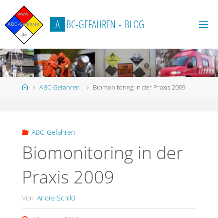
Zum
Inhalt
A
B
C
-
G
E
F
A
H
R
E
N
-
B
L
O
G
springen
Start
ABC-Gefahren
Biomonitoring in der Praxis 2009
ABC-Gefahren
Biomonitoring in der
Praxis 2009
Von
Andre Schild