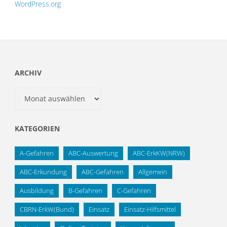
WordPress.org
ARCHIV
Archiv
KATEGORIEN
A-Gefahren
ABC-Auswertung
ABC-ErkKW(NRW)
ABC-Erkundung
ABC-Gefahren
Allgemein
Ausbildung
B-Gefahren
C-Gefahren
CBRN-ErkW(Bund)
Einsatz
Einsatz-Hilfsmittel