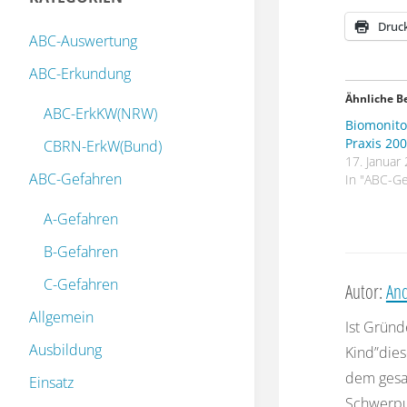
Druc
ABC-Auswertung
ABC-Erkundung
Ähnliche B
ABC-ErkKW(NRW)
Biomonito
Praxis 20
CBRN-ErkW(Bund)
17. Januar
ABC-Gefahren
In "ABC-Ge
A-Gefahren
B-Gefahren
C-Gefahren
Autor:
And
Allgemein
Ist Gründ
Ausbildung
Kind”dies
dem gesa
Einsatz
Schwerpu