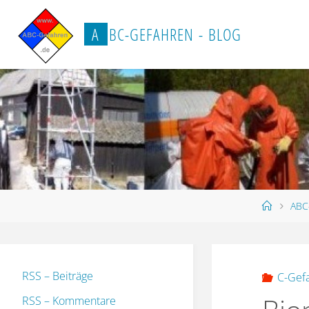
Zum
Inhalt
A
B
C
-
G
E
F
A
H
R
E
N
-
B
L
O
G
springen
Start
ABC
RSS – Beiträge
C-Gef
RSS – Kommentare