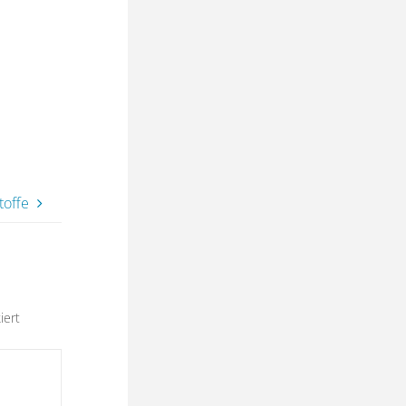
toffe
iert