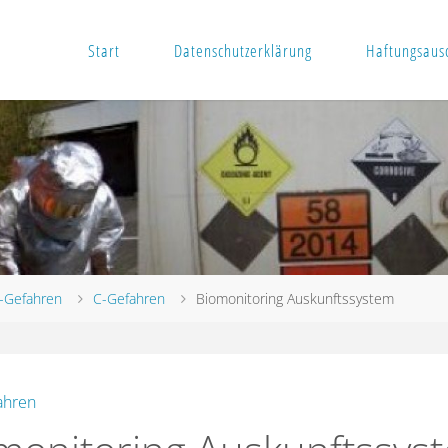
Start
Datenschutzerklärung
Haftungsausc
-Gefahren
C-Gefahren
Biomonitoring Auskunftssystem
ahren