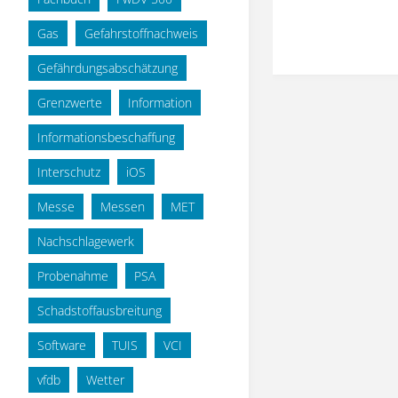
Gas
Gefahrstoffnachweis
Gefährdungsabschätzung
Grenzwerte
Information
Informationsbeschaffung
Interschutz
iOS
Messe
Messen
MET
Nachschlagewerk
Probenahme
PSA
Schadstoffausbreitung
Software
TUIS
VCI
vfdb
Wetter