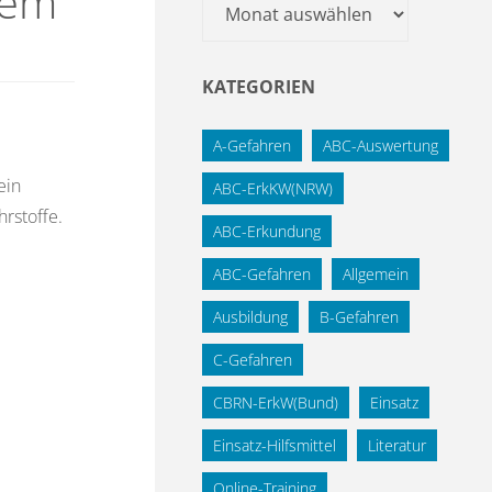
tem
Archiv
KATEGORIEN
A-Gefahren
ABC-Auswertung
ein
ABC-ErkKW(NRW)
rstoffe.
ABC-Erkundung
ABC-Gefahren
Allgemein
Ausbildung
B-Gefahren
C-Gefahren
CBRN-ErkW(Bund)
Einsatz
Einsatz-Hilfsmittel
Literatur
Online-Training