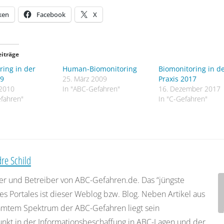
ken
Facebook
X
eiträge
ring in der
Human-Biomonitoring
Biomonitoring in d
09
25. März 2009
Praxis 2017
 2010
In "ABC-Gefahren"
16. Dezember 2017
fahren"
In "C-Gefahren"
re Schild
er und Betreiber von ABC-Gefahren.de. Das “jüngste
es Portales ist dieser Weblog bzw. Blog. Neben Artikel aus
mtem Spektrum der ABC-Gefahren liegt sein
nkt in der Informationsbeschaffung in ABC-Lagen und der