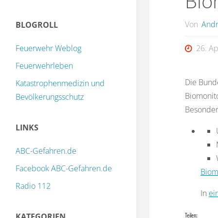
Bio
Von
Andr
BLOGROLL
Feuerwehr Weblog
26. Ap
Feuerwehrleben
Die Bunde
Katastrophenmedizin und
Biomonito
Bevölkerungsschutz
Besonder
LINKS
ABC-Gefahren.de
Facebook ABC-Gefahren.de
Biom
Radio 112
In
ei
KATEGORIEN
Teilen: