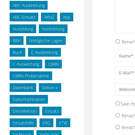
ABC-Ausbreitung
ABC-Einsatz
AKNZ
App
Ausbildung
Ausbreitung
BBK
biologische Lagen
Benach
Buch
C-Ausbreitung
C-Auswertung
CBRN
CBRN-Probenahme
Datenbank
Dekon-V
Dekontamination
Save my
Desinfektion
Einsatz
Benach
Einsatzhilfe
ERG
ETW
Benach
Fachbuch
FwDV 500