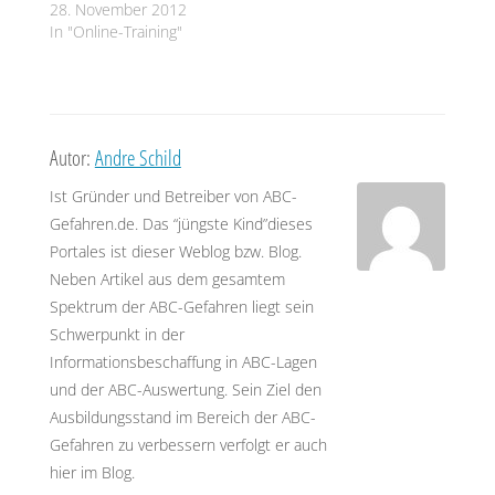
28. November 2012
Ausbreitungsklasse C
In "Online-Training"
Ablesen ohne Berechnung der Zwischenwerte:
10.000 kg und 1 ppm AEGL-2(30min)
im Freien: 2750 m
Autor:
Andre Schild
im Inneren von Häusern: 1050 m
Ist Gründer und Betreiber von ABC-
3. Darstellung auf Google Maps:
Gefahren.de. Das “jüngste Kind”dieses
Portales ist dieser Weblog bzw. Blog.
Grafische Lösung
Neben Artikel aus dem gesamtem
(bitte die Erklärung in
diesem Artikel
beachten)
Spektrum der ABC-Gefahren liegt sein
Schwerpunkt in der
Informationsbeschaffung in ABC-Lagen
und der ABC-Auswertung. Sein Ziel den
Ausbildungsstand im Bereich der ABC-
Gefahren zu verbessern verfolgt er auch
hier im Blog.