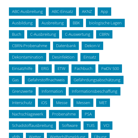
ABC-Ausbreitung
ABC-Einsatz
AKNZ
App
Ausbildung
Ausbreitung
BBK
biologische Lagen
Buch
C-Ausbreitung
C-Auswertung
CBRN
CBRN-Probenahme
Datenbank
Dekon-V
Dekontamination
Desinfektion
Einsatz
Einsatzhilfe
ERG
ETW
Fachbuch
FwDV 500
Gas
Gefahrstoffnachweis
Gefährdungsabschätzung
Grenzwerte
Information
Informationsbeschaffung
Interschutz
iOS
Messe
Messen
MET
Nachschlagewerk
Probenahme
PSA
Schadstoffausbreitung
Software
TUIS
VCI
vfdb
Wetter
Wetterhilfsmeldung
Übung