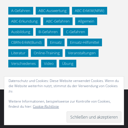
A-Gefahren
ABC-Auswertung
ABC-ErkKW(NRW)
ABC-Erkundung
ABC-Gefahren
Allgemein
Ausbildung
B-Gefahren
C-Gefahren
CBRN-ErkW(Bund)
Einsatz
Einsatz-Hilfsmittel
Literatur
Online-Training
Veranstaltungen
Verschiedenes
Video
Übung
Datenschutz und Cookies: Diese Website verwendet Cookies. Wenn du
die Website weiterhin nutzt, stimmst du der Verwendung von Cookies
zu.
Weitere Informationen, beispielsweise zur Kontrolle von Cookies,
findest du hier:
Cookie-Richtlinie
Abonnieren
Präsentiert von
Fluida
&
WordPress.