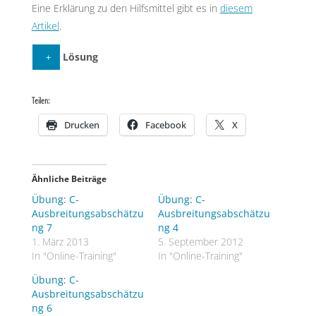
Eine Erklärung zu den Hilfsmittel gibt es in
diesem
Artikel
.
Lösung
Allgemein:
Teilen:
Chlor
Drucken
Facebook
X
UN 1017
2,8 ppm AEGL-2 (4h)
1 ppm AEGL-2(30 min)
Ähnliche Beiträge
1. Abschätzen:
Übung: C-
Übung: C-
Ausbreitungsabschätzu
Ausbreitungsabschätzu
600 Meter allseitig Absperren
ng 7
ng 4
1. März 2013
5. September 2012
3500 Meter Gesundheitliche Beeinträchtigung in
In "Online-Training"
In "Online-Training"
Windrichtung beachten
Übung: C-
Ausbreitungsabschätzu
2. Berechnen:
ng 6