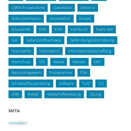
CBRN-Probenahme
Datenbank
Dekon-V
Dekontamination
Desinfektion
Einsatz
Einsatzhilfe
ERG
ETW
Fachbuch
FwDV 500
Gas
Gefahrstoffnachweis
Gefährdungsabschätzung
Grenzwerte
Information
Informationsbeschaffung
Interschutz
iOS
Messe
Messen
MET
Nachschlagewerk
Probenahme
PSA
Schadstoffausbreitung
Software
TUIS
VCI
vfdb
Wetter
Wetterhilfsmeldung
Übung
META
Anmelden