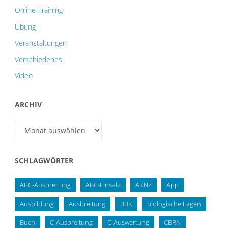
Online-Training
Übung
Veranstaltungen
Verschiedenes
Video
ARCHIV
Archiv
SCHLAGWÖRTER
ABC-Ausbreitung
ABC-Einsatz
AKNZ
App
Ausbildung
Ausbreitung
BBK
biologische Lagen
Buch
C-Ausbreitung
C-Auswertung
CBRN