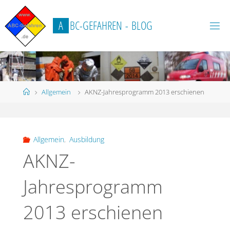
Zum
Inhalt
A
B
C
-
G
E
F
A
H
R
E
N
-
B
L
O
G
springen
Start
Allgemein
AKNZ-Jahresprogramm 2013 erschienen
Allgemein
,
Ausbildung
AKNZ-
Jahresprogramm
2013 erschienen