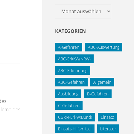
Archiv
KATEGORIEN
A-Gefahren
ABC-Auswertung
ABC-ErkKW(NRW)
ABC-Erkundung
ABC-Gefahren
Allgemein
Ausbildung
B-Gefahren
des
C-Gefahren
obleme des
CBRN-ErkW(Bund)
Einsatz
Einsatz-Hilfsmittel
Literatur