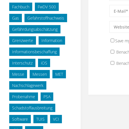
Fachbuch
FwDV 500
Gas
Gefahrstoffnachweis
Gefährdungsabschätzung
Grenzwerte
Information
Save my
Informationsbeschaffung
Benach
Interschutz
iOS
Benach
Messe
Messen
MET
Nachschlagewerk
Probenahme
PSA
Schadstoffausbreitung
Software
TUIS
VCI