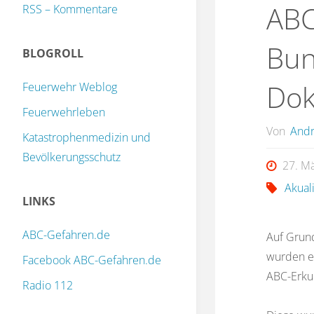
ABC
RSS – Kommentare
Bun
BLOGROLL
Do
Feuerwehr Weblog
Feuerwehrleben
Von
Andr
Katastrophenmedizin und
Bevölkerungsschutz
27. M
Akual
LINKS
ABC-Gefahren.de
Auf Grun
wurden ei
Facebook ABC-Gefahren.de
ABC-Erku
Radio 112