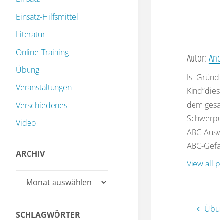
Einsatz-Hilfsmittel
Literatur
Online-Training
Autor:
And
Übung
Ist Gründ
Veranstaltungen
Kind”dies
dem gesa
Verschiedenes
Schwerpu
Video
ABC-Auswe
ABC-Gefah
ARCHIV
View all 
Archiv
Übun
SCHLAGWÖRTER