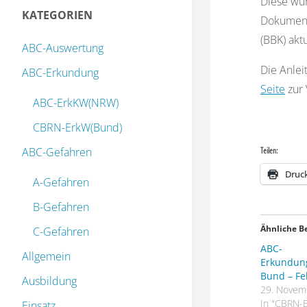
Diese wu
KATEGORIEN
Dokument
(BBK) aktu
ABC-Auswertung
Die Anlei
ABC-Erkundung
Seite
zur 
ABC-ErkKW(NRW)
CBRN-ErkW(Bund)
ABC-Gefahren
Teilen:
Druc
A-Gefahren
B-Gefahren
Ähnliche B
C-Gefahren
ABC-
Allgemein
Erkundun
Bund – Fe
Ausbildung
29. Novem
In "CBRN-
Einsatz