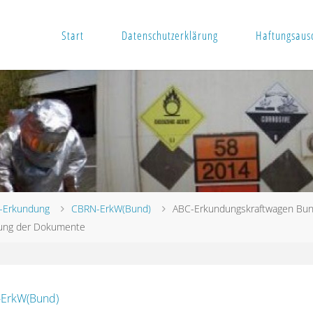
Start
Datenschutzerklärung
Haftungsausc
-Erkundung
CBRN-ErkW(Bund)
ABC-Erkundungskraftwagen Bu
rung der Dokumente
ErkW(Bund)