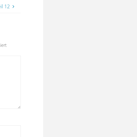
il 12
iert