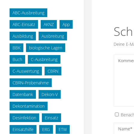
ABC-Ausbreitung
ABC-Einsatz
AKNZ
App
Sch
Ausbildung
Ausbreitung
Deine E-Mai
BBK
biologische Lagen
Buch
C-Ausbreitung
C-Auswertung
CBRN
CBRN-Probenahme
Datenbank
Dekon-V
Dekontamination
Benach
Desinfektion
Einsatz
Einsatzhilfe
ERG
ETW