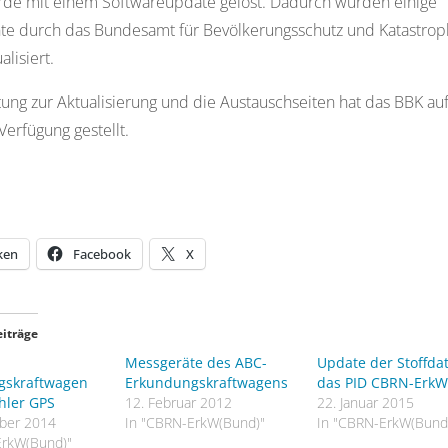
rde mit einem Softwareupdate gelöst. Dadurch wurden einige
e durch das Bundesamt für Bevölkerungsschutz und Katastrop
alisiert.
tung zur Aktualisierung und die Austauschseiten hat das BBK au
Verfügung gestellt.
ken
Facebook
X
eiträge
Messgeräte des ABC-
Update der Stoffda
gskraftwagen
Erkundungskraftwagens
das PID CBRN-Erk
hler GPS
12. Februar 2012
22. Januar 2015
ber 2014
In "CBRN-ErkW(Bund)"
In "CBRN-ErkW(Bund
ErkW(Bund)"