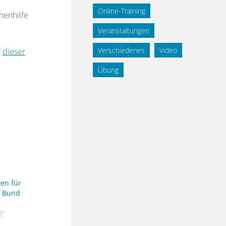
Online-Training
henhilfe
Veranstaltungen
Verschiedenes
Video
f
dieser
Übung
ten für
W Bund
)"