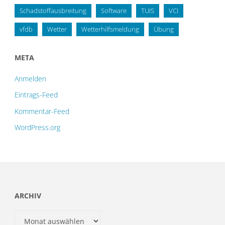
Schadstoffausbreitung
Software
TUIS
VCI
vfdb
Wetter
Wetterhilfsmeldung
Übung
META
Anmelden
Eintrags-Feed
Kommentar-Feed
WordPress.org
ARCHIV
Archiv