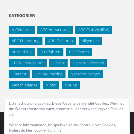
KATEGORIEN
A-Gefahren
ABC-Auswertung
ABC-ErkKW(NRW)
ABC-Erkundung
ABC-Gefahren
Allgemein
Ausbildung
B-Gefahren
C-Gefahren
CBRN-ErkW(Bund)
Einsatz
Einsatz-Hilfsmittel
Literatur
Online-Training
Veranstaltungen
Verschiedenes
Video
Übung
Datenschutz und Cookies: Diese Website verwendet Cookies. Wenn du
die Website weiterhin nutzt, stimmst du der Verwendung von Cookies
zu.
Weitere Informationen, beispielsweise zur Kontrolle von Cookies,
findest du hier:
Cookie-Richtlinie