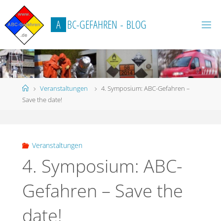
Zum
Inhalt
A
B
C
-
G
E
F
A
H
R
E
N
-
B
L
O
G
springen
Start
Veranstaltungen
4. Symposium: ABC-Gefahren –
Save the date!
Veranstaltungen
4. Symposium: ABC-
Gefahren – Save the
date!