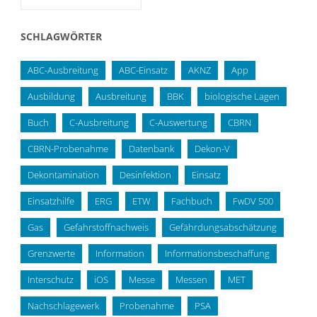
SCHLAGWÖRTER
ABC-Ausbreitung
ABC-Einsatz
AKNZ
App
Ausbildung
Ausbreitung
BBK
biologische Lagen
Buch
C-Ausbreitung
C-Auswertung
CBRN
CBRN-Probenahme
Datenbank
Dekon-V
Dekontamination
Desinfektion
Einsatz
Einsatzhilfe
ERG
ETW
Fachbuch
FwDV 500
Gas
Gefahrstoffnachweis
Gefährdungsabschätzung
Grenzwerte
Information
Informationsbeschaffung
Interschutz
iOS
Messe
Messen
MET
Nachschlagewerk
Probenahme
PSA