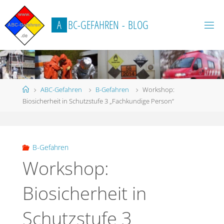
Zum
Inhalt
A
B
C
-
G
E
F
A
H
R
E
N
-
B
L
O
G
springen
Start
ABC-Gefahren
B-Gefahren
Workshop:
Biosicherheit in Schutzstufe 3 „Fachkundige Person“
B-Gefahren
Workshop:
Biosicherheit in
Schutzstufe 3