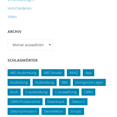
Verschiedenes
Video
ARCHIV
Archiv
SCHLAGWÖRTER
ABC-Ausbreitung
ABC-Einsatz
AKNZ
App
Ausbildung
Ausbreitung
BBK
biologische Lagen
Buch
C-Ausbreitung
C-Auswertung
CBRN
CBRN-Probenahme
Datenbank
Dekon-V
Dekontamination
Desinfektion
Einsatz