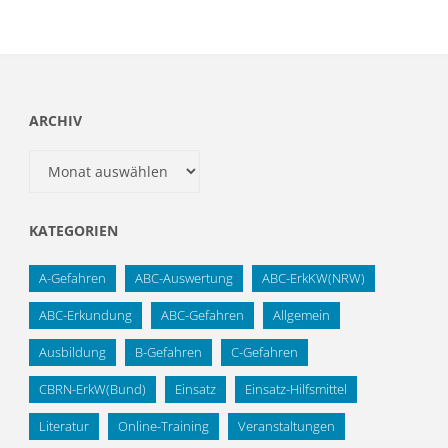
ARCHIV
Archiv
KATEGORIEN
A-Gefahren
ABC-Auswertung
ABC-ErkKW(NRW)
ABC-Erkundung
ABC-Gefahren
Allgemein
Ausbildung
B-Gefahren
C-Gefahren
CBRN-ErkW(Bund)
Einsatz
Einsatz-Hilfsmittel
Literatur
Online-Training
Veranstaltungen