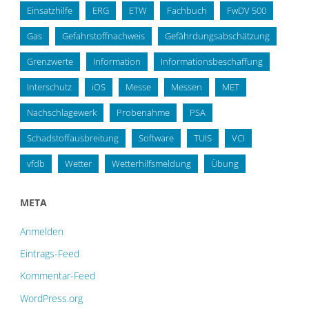
Einsatzhilfe
ERG
ETW
Fachbuch
FwDV 500
Gas
Gefahrstoffnachweis
Gefährdungsabschätzung
Grenzwerte
Information
Informationsbeschaffung
Interschutz
iOS
Messe
Messen
MET
Nachschlagewerk
Probenahme
PSA
Schadstoffausbreitung
Software
TUIS
VCI
vfdb
Wetter
Wetterhilfsmeldung
Übung
META
Anmelden
Eintrags-Feed
Kommentar-Feed
WordPress.org