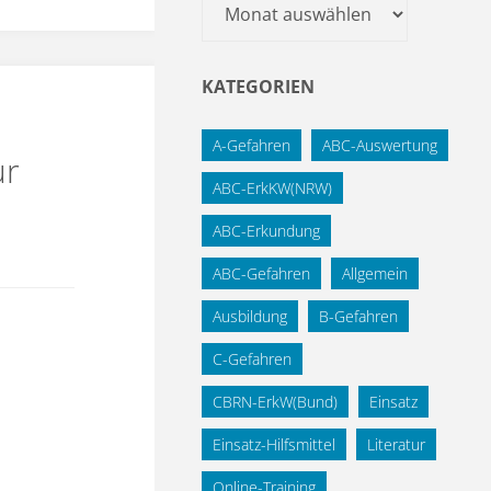
Archiv
KATEGORIEN
A-Gefahren
ABC-Auswertung
ur
ABC-ErkKW(NRW)
ABC-Erkundung
ABC-Gefahren
Allgemein
Ausbildung
B-Gefahren
C-Gefahren
CBRN-ErkW(Bund)
Einsatz
Einsatz-Hilfsmittel
Literatur
Online-Training