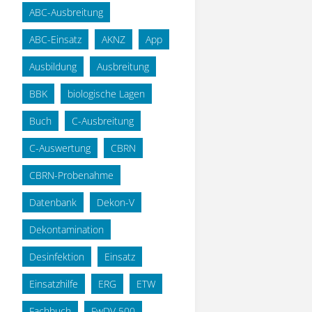
ABC-Ausbreitung
ABC-Einsatz
AKNZ
App
Ausbildung
Ausbreitung
BBK
biologische Lagen
Buch
C-Ausbreitung
C-Auswertung
CBRN
CBRN-Probenahme
Datenbank
Dekon-V
Dekontamination
Desinfektion
Einsatz
Einsatzhilfe
ERG
ETW
Fachbuch
FwDV 500