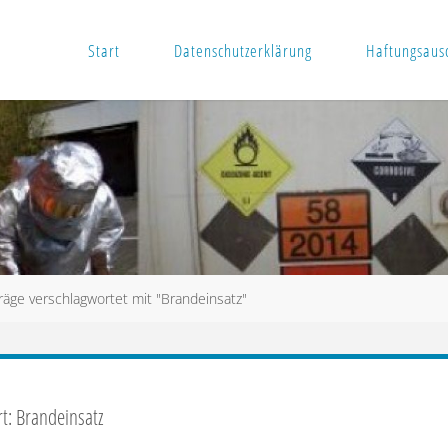
Start
Datenschutzerklärung
Haftungsausc
räge verschlagwortet mit "Brandeinsatz"
rt:
Brandeinsatz