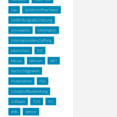
Gas
Gefahrstoffnachweis
Gefährdungsabschätzung
Grenzwerte
Information
Informationsbeschaffung
Interschutz
iOS
Messe
Messen
MET
Nachschlagewerk
Probenahme
PSA
Schadstoffausbreitung
Software
TUIS
VCI
vfdb
Wetter