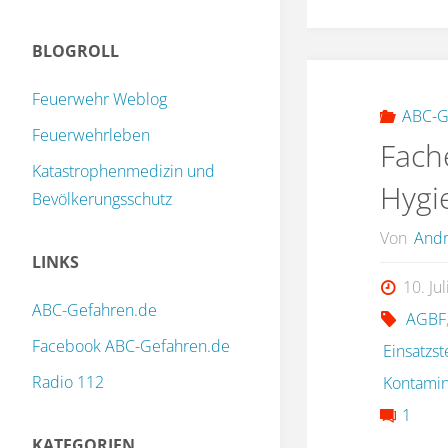
BLOGROLL
Feuerwehr Weblog
ABC-G
Feuerwehrleben
Fach
Katastrophenmedizin und
Hygi
Bevölkerungsschutz
Von
Andr
LINKS
10. Ju
ABC-Gefahren.de
AGBF
Facebook ABC-Gefahren.de
Einsatzst
Radio 112
Kontamin
1
KATEGORIEN