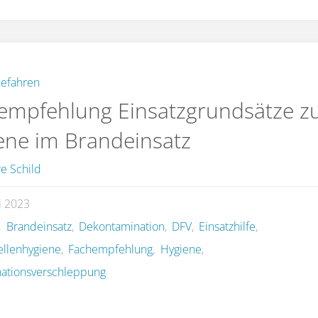
efahren
empfehlung Einsatzgrundsätze z
ene im Brandeinsatz
e Schild
li 2023
,
Brandeinsatz
,
Dekontamination
,
DFV
,
Einsatzhilfe
,
ellenhygiene
,
Fachempfehlung
,
Hygiene
,
ationsverschleppung