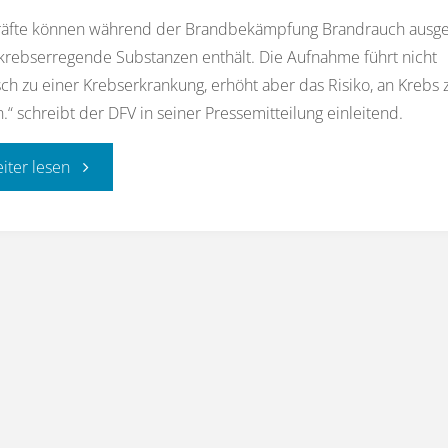
kräfte können während der Brandbekämpfung Brandrauch ausge
 krebserregende Substanzen enthält. Die Aufnahme führt nicht
ch zu einer Krebserkrankung, erhöht aber das Risiko, an Krebs 
.“ schreibt der DFV in seiner Pressemitteilung einleitend.
"Fachempfehlung
eiter lesen
Einsatzgrundsätze
zur
Hygiene
im
Brandeinsatz"