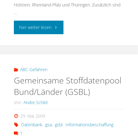
Holstein, Rheinland-Pfalz und Thüringen. Zusätzlich sind
…
"Gefahrstoffschnellauskunft
hier weiter lesen
für
die
Feuerwehr"
ABC-Gefahren
Gemeinsame Stoffdatenpool
Bund/Länder (GSBL)
Von
Andre Schild
29. Mai 2009
Datenbank
,
gsa
,
gsbl
,
Informationsbeschaffung
1