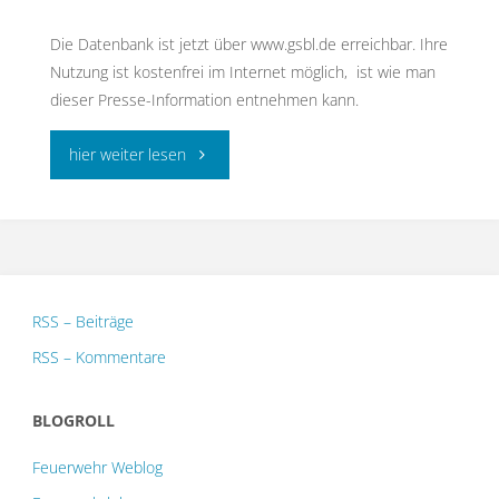
Die Datenbank ist jetzt über www.gsbl.de erreichbar. Ihre
Nutzung ist kostenfrei im Internet möglich, ist wie man
dieser Presse-Information entnehmen kann.
"Gemeinsame
hier weiter lesen
Stoffdatenpool
Bund/Länder
(GSBL)"
RSS – Beiträge
RSS – Kommentare
BLOGROLL
Feuerwehr Weblog