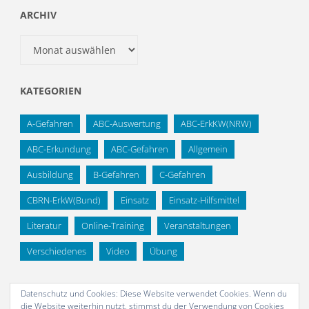
ARCHIV
Archiv
KATEGORIEN
A-Gefahren
ABC-Auswertung
ABC-ErkKW(NRW)
ABC-Erkundung
ABC-Gefahren
Allgemein
Ausbildung
B-Gefahren
C-Gefahren
CBRN-ErkW(Bund)
Einsatz
Einsatz-Hilfsmittel
Literatur
Online-Training
Veranstaltungen
Verschiedenes
Video
Übung
Datenschutz und Cookies: Diese Website verwendet Cookies. Wenn du
die Website weiterhin nutzt, stimmst du der Verwendung von Cookies