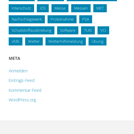
Interschutz
iOS
Messe
Messen
MET
Nachschlagewerk
Probenahme
PSA
Schadstoffausbreitung
Software
TUIS
VCI
vfdb
Wetter
Wetterhilfsmeldung
Übung
META
Anmelden
Eintrags-Feed
Kommentar-Feed
WordPress.org