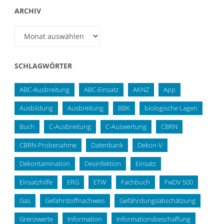
ARCHIV
Archiv
SCHLAGWÖRTER
ABC-Ausbreitung
ABC-Einsatz
AKNZ
App
Ausbildung
Ausbreitung
BBK
biologische Lagen
Buch
C-Ausbreitung
C-Auswertung
CBRN
CBRN-Probenahme
Datenbank
Dekon-V
Dekontamination
Desinfektion
Einsatz
Einsatzhilfe
ERG
ETW
Fachbuch
FwDV 500
Gas
Gefahrstoffnachweis
Gefährdungsabschätzung
Grenzwerte
Information
Informationsbeschaffung