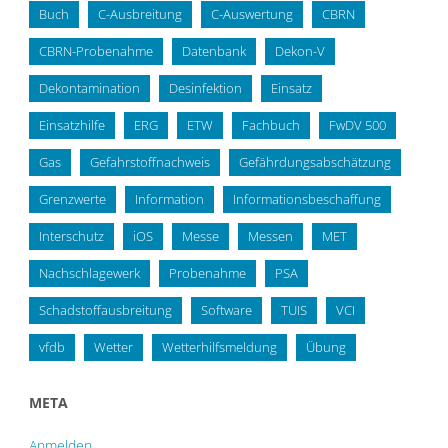
Buch
C-Ausbreitung
C-Auswertung
CBRN
CBRN-Probenahme
Datenbank
Dekon-V
Dekontamination
Desinfektion
Einsatz
Einsatzhilfe
ERG
ETW
Fachbuch
FwDV 500
Gas
Gefahrstoffnachweis
Gefährdungsabschätzung
Grenzwerte
Information
Informationsbeschaffung
Interschutz
iOS
Messe
Messen
MET
Nachschlagewerk
Probenahme
PSA
Schadstoffausbreitung
Software
TUIS
VCI
vfdb
Wetter
Wetterhilfsmeldung
Übung
META
Anmelden