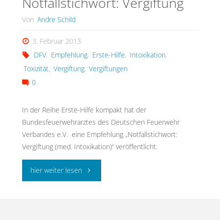
Notfallstichwort: Vergiftung
Von
Andre Schild
3. Februar 2013
DFV
,
Empfehlung
,
Erste-Hilfe
,
Intoxikation
,
Toxizität
,
Vergiftung
,
Vergiftungen
0
In der Reihe Erste-Hilfe kompakt hat der
Bundesfeuerwehrarztes des Deutschen Feuerwehr
Verbandes e.V. eine Empfehlung „Notfallstichwort:
Vergiftung (med. Intoxikation)“ veröffentlicht.
"Notfallstichwort:
hier weiter lesen
Vergiftung"