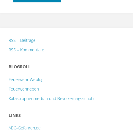
Koordinaten?
Wie
ging
RSS – Beiträge
das
RSS – Kommentare
nochmal?"
BLOGROLL
Feuerwehr Weblog
Feuerwehrleben
Katastrophenmedizin und Bevölkerungsschutz
LINKS
ABC-Gefahren.de