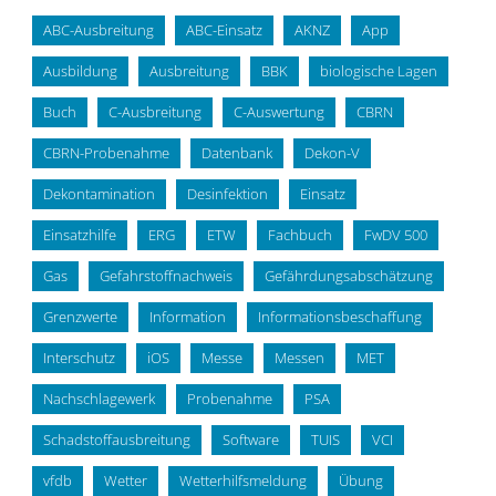
ABC-Ausbreitung
ABC-Einsatz
AKNZ
App
Ausbildung
Ausbreitung
BBK
biologische Lagen
Buch
C-Ausbreitung
C-Auswertung
CBRN
CBRN-Probenahme
Datenbank
Dekon-V
Dekontamination
Desinfektion
Einsatz
Einsatzhilfe
ERG
ETW
Fachbuch
FwDV 500
Gas
Gefahrstoffnachweis
Gefährdungsabschätzung
Grenzwerte
Information
Informationsbeschaffung
Interschutz
iOS
Messe
Messen
MET
Nachschlagewerk
Probenahme
PSA
Schadstoffausbreitung
Software
TUIS
VCI
vfdb
Wetter
Wetterhilfsmeldung
Übung