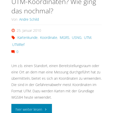
UTM-Koordinaten? Wie ging
das nochmal?
Von
Andre Schild
25. Januar 2010
Kartenkunde
,
Koordinate
,
MGRS
,
USNG
,
UTM
,
UTMRef
0
Um z.b. einen Standort, einen Bereitstellungsraum oder
eine Ort an dem man eine Messung durchgeführt hat zu
übermitteln, bietet es sich an Koordinaten zu verwenden.
Die sind in der Gefahrenabwehr meist Koordinaten im
Format UTM. Dazu werden Karten mit der Grundlage
WGS84 heute verwendet.
"UTM-
hier weiter lesen