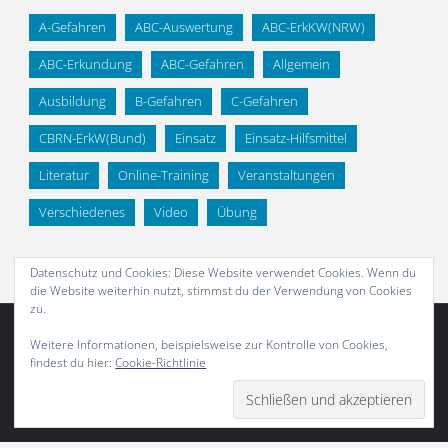
A-Gefahren
ABC-Auswertung
ABC-ErkKW(NRW)
ABC-Erkundung
ABC-Gefahren
Allgemein
Ausbildung
B-Gefahren
C-Gefahren
CBRN-ErkW(Bund)
Einsatz
Einsatz-Hilfsmittel
Literatur
Online-Training
Veranstaltungen
Verschiedenes
Video
Übung
Datenschutz und Cookies: Diese Website verwendet Cookies. Wenn du
die Website weiterhin nutzt, stimmst du der Verwendung von Cookies
zu.
Weitere Informationen, beispielsweise zur Kontrolle von Cookies,
findest du hier:
Cookie-Richtlinie
Abonnieren
Präsentiert von
Fluida
&
WordPress.