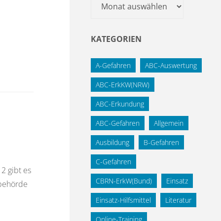
Archiv
KATEGORIEN
A-Gefahren
ABC-Auswertung
ABC-ErkKW(NRW)
ABC-Erkundung
ABC-Gefahren
Allgemein
Ausbildung
B-Gefahren
C-Gefahren
2 gibt es
CBRN-ErkW(Bund)
Einsatz
tbehörde
Einsatz-Hilfsmittel
Literatur
Online-Training