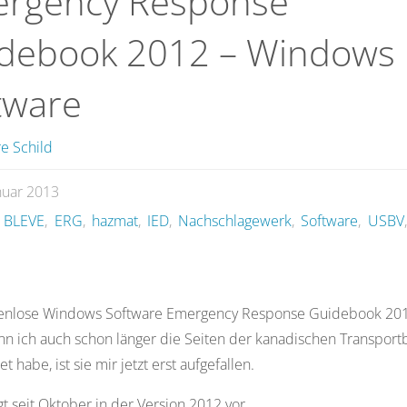
rgency Response
debook 2012 – Windows
tware
e Schild
nuar 2013
,
BLEVE
,
ERG
,
hazmat
,
IED
,
Nachschlagewerk
,
Software
,
USBV
,
s
tenlose Windows Software Emergency Response Guidebook 201
n ich auch schon länger die Seiten der kanadischen Transpor
 habe, ist sie mir jetzt erst aufgefallen.
t seit Oktober in der Version 2012 vor.