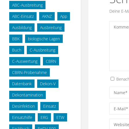
ABC-Ausbreitung
Deine E-Mai
ABC-Einsatz
AKNZ
App
Ausbildung
Ausbreitung
BBK
biologische Lagen
Buch
C-Ausbreitung
C-Auswertung
CBRN
CBRN-Probenahme
Benach
Datenbank
Dekon-V
Dekontamination
Desinfektion
Einsatz
Einsatzhilfe
ERG
ETW
Fachbuch
FwDV 500