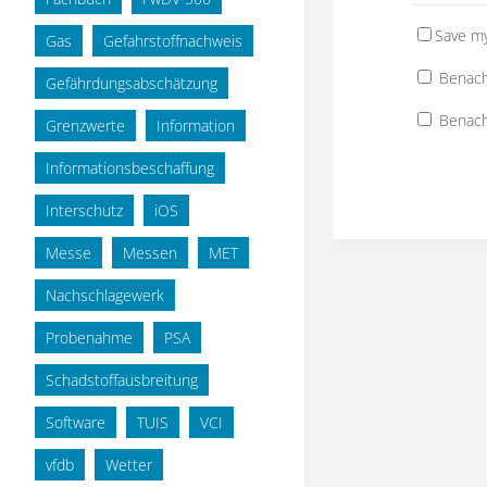
Save my
Gas
Gefahrstoffnachweis
Benach
Gefährdungsabschätzung
Benach
Grenzwerte
Information
Informationsbeschaffung
Interschutz
iOS
Messe
Messen
MET
Nachschlagewerk
Probenahme
PSA
Schadstoffausbreitung
Software
TUIS
VCI
vfdb
Wetter