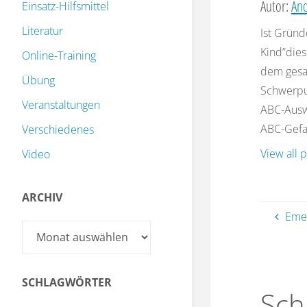
Autor:
And
Einsatz-Hilfsmittel
Literatur
Ist Gründ
Kind”dies
Online-Training
dem gesa
Übung
Schwerpu
Veranstaltungen
ABC-Auswe
ABC-Gefah
Verschiedenes
View all 
Video
ARCHIV
Eme
Archiv
SCHLAGWÖRTER
Sch