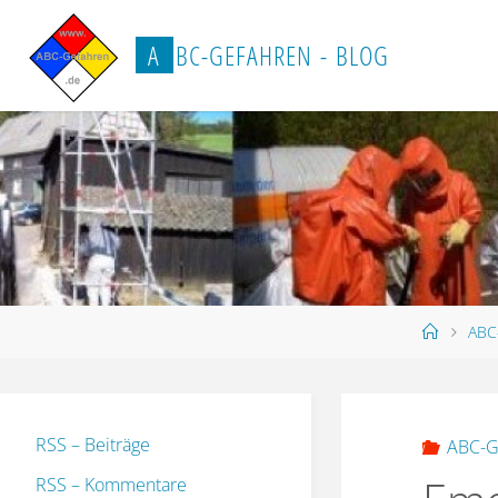
Zum
Inhalt
A
B
C
-
G
E
F
A
H
R
E
N
-
B
L
O
G
springen
Start
ABC
RSS – Beiträge
ABC-G
RSS – Kommentare