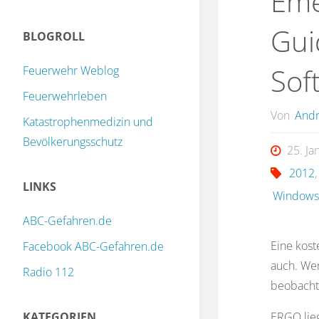
Eme
Gui
BLOGROLL
Sof
Feuerwehr Weblog
Feuerwehrleben
Von
Andr
Katastrophenmedizin und
Bevölkerungsschutz
25. Ja
2012
LINKS
Window
ABC-Gefahren.de
Eine kos
Facebook ABC-Gefahren.de
auch. Wen
Radio 112
beobachtet
KATEGORIEN
ERGO lieg