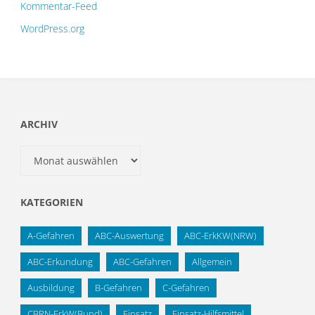
Kommentar-Feed
WordPress.org
ARCHIV
Archiv
KATEGORIEN
A-Gefahren
ABC-Auswertung
ABC-ErkKW(NRW)
ABC-Erkundung
ABC-Gefahren
Allgemein
Ausbildung
B-Gefahren
C-Gefahren
CBRN-ErkW(Bund)
Einsatz
Einsatz-Hilfsmittel