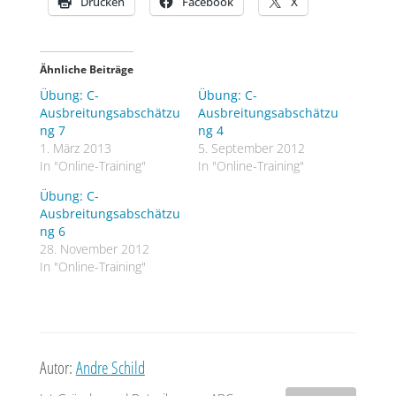
Drucken
Facebook
X
UN 1050
43 ppm (AEGL-2 30min)
Ähnliche Beiträge
1. Abschätzen:
Übung: C-
Übung: C-
60 Meter allseitig Absperren
Ausbreitungsabschätzu
Ausbreitungsabschätzu
ng 7
ng 4
300 Meter Gesundheitliche Beeinträchtigung in
1. März 2013
5. September 2012
Windrichtung beachten
In "Online-Training"
In "Online-Training"
Übung: C-
2. Berechnen:
Ausbreitungsabschätzu
ng 6
Ausbreitungsklasse D
28. November 2012
In "Online-Training"
Ablesen ohne Berechnung der Zwischenwerte:
5.000 kg (geschätzt 5x 1000 Liter) und 43 ppm (AEGL-2
30min)
im Freien: 1650 m
Autor:
Andre Schild
im Inneren von Häusern: 290 m