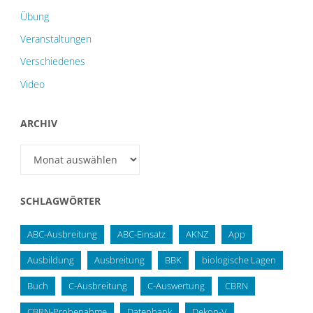
Übung
Veranstaltungen
Verschiedenes
Video
ARCHIV
Archiv
SCHLAGWÖRTER
ABC-Ausbreitung
ABC-Einsatz
AKNZ
App
Ausbildung
Ausbreitung
BBK
biologische Lagen
Buch
C-Ausbreitung
C-Auswertung
CBRN
CBRN-Probenahme
Datenbank
Dekon-V