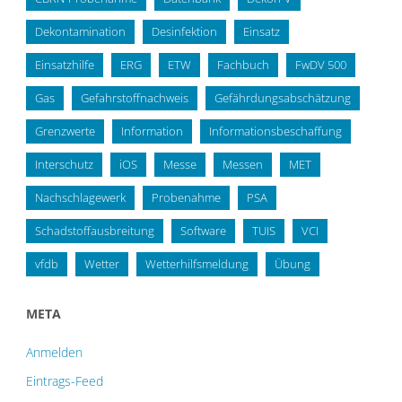
Dekontamination
Desinfektion
Einsatz
Einsatzhilfe
ERG
ETW
Fachbuch
FwDV 500
Gas
Gefahrstoffnachweis
Gefährdungsabschätzung
Grenzwerte
Information
Informationsbeschaffung
Interschutz
iOS
Messe
Messen
MET
Nachschlagewerk
Probenahme
PSA
Schadstoffausbreitung
Software
TUIS
VCI
vfdb
Wetter
Wetterhilfsmeldung
Übung
META
Anmelden
Eintrags-Feed