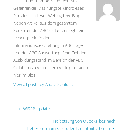
Ist Gründer und Betreiber von ABC-
3. Darstellung auf Google Maps:
Gefahren.de. Das “jüngste Kind”dieses
Portales ist dieser Weblog bzw. Blog.
Grafische Lösung
Neben Artikel aus dem gesamtem
(bitte die Erklärung in
diesem Artikel
beachten)
Spektrum der ABC-Gefahren liegt sein
Schwerpunkt in der
Informationsbeschaffung in ABC-Lagen
und der ABC-Auswertung. Sein Ziel den
Ausbildungsstand im Bereich der ABC-
Gefahren zu verbessern verfolgt er auch
hier im Blog.
View all posts by Andre Schild
→
WISER Update
Freisetzung von Quecksilber nach
Fieberthermometer- oder Leuchtmittelbruch