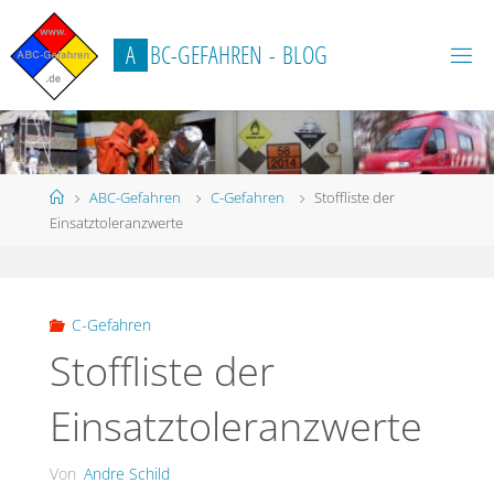
Zum
Inhalt
A
B
C
-
G
E
F
A
H
R
E
N
-
B
L
O
G
springen
Start
ABC-Gefahren
C-Gefahren
Stoffliste der
Einsatztoleranzwerte
C-Gefahren
Stoffliste der
Einsatztoleranzwerte
Von
Andre Schild