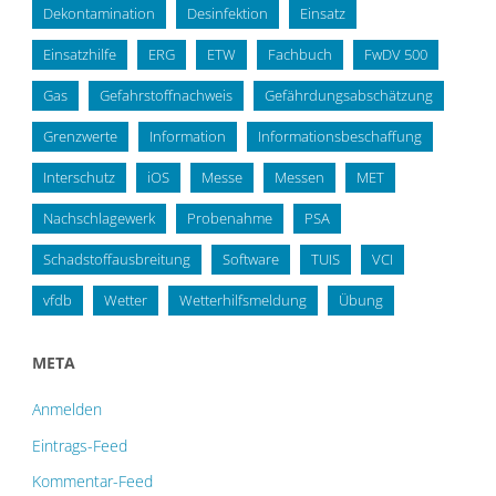
Dekontamination
Desinfektion
Einsatz
Einsatzhilfe
ERG
ETW
Fachbuch
FwDV 500
Gas
Gefahrstoffnachweis
Gefährdungsabschätzung
Grenzwerte
Information
Informationsbeschaffung
Interschutz
iOS
Messe
Messen
MET
Nachschlagewerk
Probenahme
PSA
Schadstoffausbreitung
Software
TUIS
VCI
vfdb
Wetter
Wetterhilfsmeldung
Übung
META
Anmelden
Eintrags-Feed
Kommentar-Feed