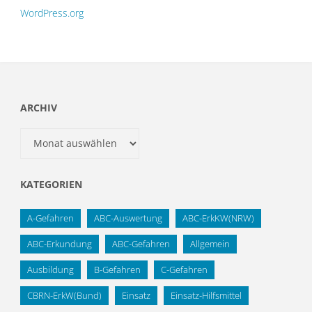
WordPress.org
ARCHIV
Archiv
KATEGORIEN
A-Gefahren
ABC-Auswertung
ABC-ErkKW(NRW)
ABC-Erkundung
ABC-Gefahren
Allgemein
Ausbildung
B-Gefahren
C-Gefahren
CBRN-ErkW(Bund)
Einsatz
Einsatz-Hilfsmittel