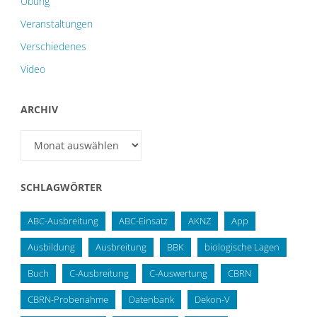
Übung
Veranstaltungen
Verschiedenes
Video
ARCHIV
Archiv
SCHLAGWÖRTER
ABC-Ausbreitung
ABC-Einsatz
AKNZ
App
Ausbildung
Ausbreitung
BBK
biologische Lagen
Buch
C-Ausbreitung
C-Auswertung
CBRN
CBRN-Probenahme
Datenbank
Dekon-V