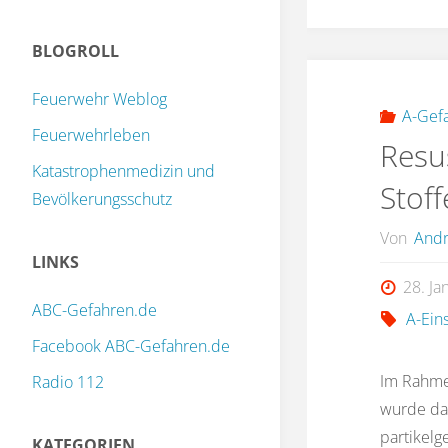
BLOGROLL
Feuerwehr Weblog
A-Gef
Feuerwehrleben
Resu
Katastrophenmedizin und
Stof
Bevölkerungsschutz
Von
Andr
LINKS
28. Ja
ABC-Gefahren.de
A-Ein
Facebook ABC-Gefahren.de
Im Rahmen
Radio 112
wurde da
partikelg
KATEGORIEN