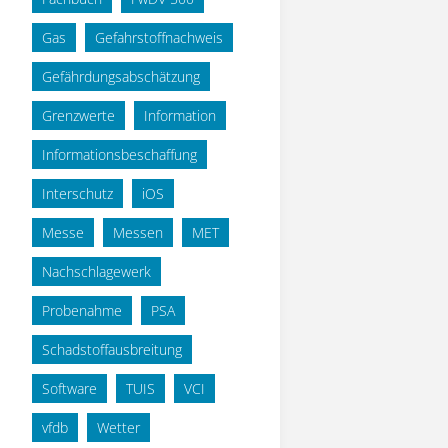
Gas
Gefahrstoffnachweis
Gefährdungsabschätzung
Grenzwerte
Information
Informationsbeschaffung
Interschutz
iOS
Messe
Messen
MET
Nachschlagewerk
Probenahme
PSA
Schadstoffausbreitung
Software
TUIS
VCI
vfdb
Wetter