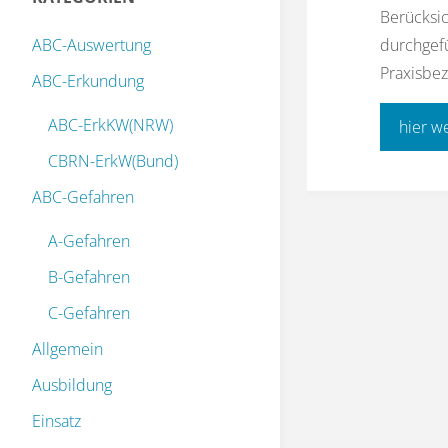
Berücksi
ABC-Auswertung
durchgefü
Praxisbez
ABC-Erkundung
ABC-ErkKW(NRW)
hier w
CBRN-ErkW(Bund)
ABC-Gefahren
A-Gefahren
B-Gefahren
C-Gefahren
Allgemein
Ausbildung
Einsatz