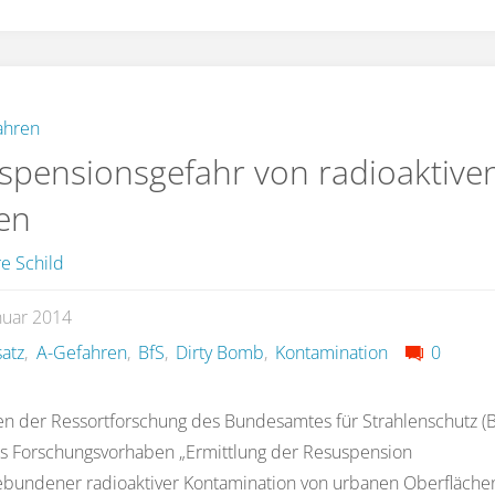
ahren
spensionsgefahr von radioaktive
fen
e Schild
nuar 2014
satz
,
A-Gefahren
,
BfS
,
Dirty Bomb
,
Kontamination
0
 der Ressortforschung des Bundesamtes für Strahlenschutz (B
s Forschungsvorhaben „Ermittlung der Resuspension
ebundener radioaktiver Kontamination von urbanen Oberfläche