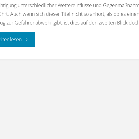
chtigung unterschiedlicher Wettereinflüsse und Gegenmaßnah
hrt. Auch wenn sich dieser Titel nicht so anhört, als ob es eine
ug zur Gefahrenabwehr gibt, ist dies auf den zweiten Blick doc
"Resuspensionsgefahr
eiter lesen
von
radioaktiven
Stoffen"