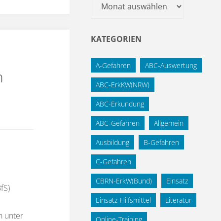
Archiv
KATEGORIEN
A-Gefahren
ABC-Auswertung
n
ABC-ErkKW(NRW)
ABC-Erkundung
ABC-Gefahren
Allgemein
Ausbildung
B-Gefahren
C-Gefahren
CBRN-ErkW(Bund)
Einsatz
fS)
Einsatz-Hilfsmittel
Literatur
n unter
Online-Training