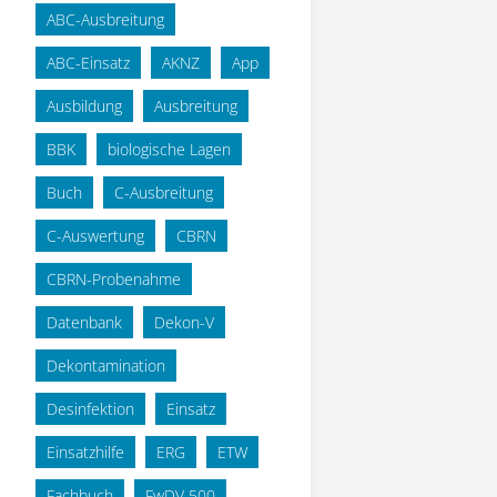
ABC-Ausbreitung
ABC-Einsatz
AKNZ
App
Ausbildung
Ausbreitung
BBK
biologische Lagen
Buch
C-Ausbreitung
C-Auswertung
CBRN
CBRN-Probenahme
Datenbank
Dekon-V
Dekontamination
Desinfektion
Einsatz
Einsatzhilfe
ERG
ETW
Fachbuch
FwDV 500