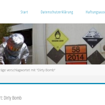
Start
Datenschutzerklärung
Haftungsausc
räge verschlagwortet mit "Dirty Bomb"
rt:
Dirty Bomb