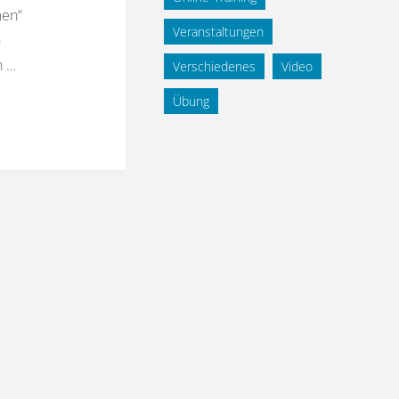
men“
Veranstaltungen
n
h …
Verschiedenes
Video
Übung