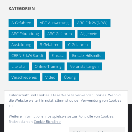
KATEGORIEN
A-Gefahren
ABC-Auswertung
ABC-ErkKW(NRW)
ABC-Erkundung
ABC-Gefahren
Allgemein
Ausbildung
B-Gefahren
C-Gefahren
CBRN-ErkW(Bund)
Einsatz
Einsatz-Hilfsmittel
Literatur
Online-Training
Veranstaltungen
Verschiedenes
Video
Übung
Datenschutz und Cookies: Diese Website verwendet Cookies. Wenn du
die Website weiterhin nutzt, stimmst du der Verwendung von Cookies
zu.
Weitere Informationen, beispielsweise zur Kontrolle von Cookies,
findest du hier:
Cookie-Richtlinie
Abonnieren