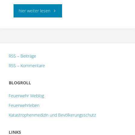
"Änderung
hier weiter lesen
der
FwDV
500
RSS – Beiträge
und
RSS – Kommentare
FwDV
BLOGROLL
2"
Feuerwehr Weblog
Feuerwehrleben
Katastrophenmedizin und Bevölkerungsschutz
LINKS