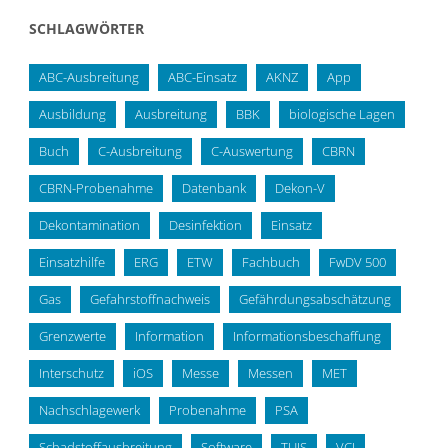
SCHLAGWÖRTER
ABC-Ausbreitung
ABC-Einsatz
AKNZ
App
Ausbildung
Ausbreitung
BBK
biologische Lagen
Buch
C-Ausbreitung
C-Auswertung
CBRN
CBRN-Probenahme
Datenbank
Dekon-V
Dekontamination
Desinfektion
Einsatz
Einsatzhilfe
ERG
ETW
Fachbuch
FwDV 500
Gas
Gefahrstoffnachweis
Gefährdungsabschätzung
Grenzwerte
Information
Informationsbeschaffung
Interschutz
iOS
Messe
Messen
MET
Nachschlagewerk
Probenahme
PSA
Schadstoffausbreitung
Software
TUIS
VCI