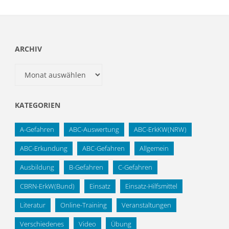
ARCHIV
Archiv
KATEGORIEN
A-Gefahren
ABC-Auswertung
ABC-ErkKW(NRW)
ABC-Erkundung
ABC-Gefahren
Allgemein
Ausbildung
B-Gefahren
C-Gefahren
CBRN-ErkW(Bund)
Einsatz
Einsatz-Hilfsmittel
Literatur
Online-Training
Veranstaltungen
Verschiedenes
Video
Übung