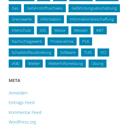
Gas
Gefahrstoffnachweis
Gefährdungsabschätzung
Grenzwerte
Information
Informationsbeschaffung
Interschutz
iOS
Messe
Messen
MET
Nachschlagewerk
Probenahme
PSA
Schadstoffausbreitung
Software
TUIS
VCI
vfdb
Wetter
Wetterhilfsmeldung
Übung
META
Anmelden
Eintrags-Feed
Kommentar-Feed
WordPress.org