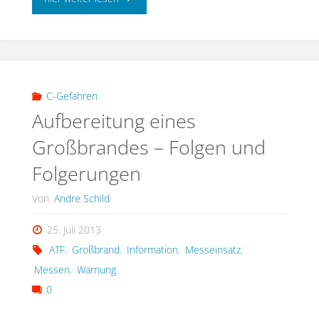
halten
sich
Gefahrstoffwolken
C-Gefahren
Aufbereitung eines
nicht
Großbrandes – Folgen und
an
Folgerungen
Verwaltungsgrenzen?"
Von
Andre Schild
25. Juli 2013
ATF
,
Großbrand
,
Information
,
Messeinsatz
,
Messen
,
Warnung
0