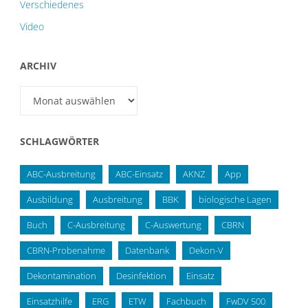
Verschiedenes
Video
ARCHIV
Archiv
SCHLAGWÖRTER
ABC-Ausbreitung
ABC-Einsatz
AKNZ
App
Ausbildung
Ausbreitung
BBK
biologische Lagen
Buch
C-Ausbreitung
C-Auswertung
CBRN
CBRN-Probenahme
Datenbank
Dekon-V
Dekontamination
Desinfektion
Einsatz
Einsatzhilfe
ERG
ETW
Fachbuch
FwDV 500