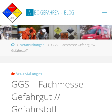
Zum
Inhalt
A
B
C
-
G
E
F
A
H
R
E
N
-
B
L
O
G
springen
Start
Veranstaltungen
GGS – Fachmesse Gefahrgut //
Gefahrstoff
Veranstaltungen
GGS – Fachmesse
Gefahrgut //
Gefahrstoff