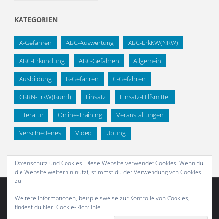
KATEGORIEN
A-Gefahren
ABC-Auswertung
ABC-ErkKW(NRW)
ABC-Erkundung
ABC-Gefahren
Allgemein
Ausbildung
B-Gefahren
C-Gefahren
CBRN-ErkW(Bund)
Einsatz
Einsatz-Hilfsmittel
Literatur
Online-Training
Veranstaltungen
Verschiedenes
Video
Übung
Datenschutz und Cookies: Diese Website verwendet Cookies. Wenn du
die Website weiterhin nutzt, stimmst du der Verwendung von Cookies
zu.
Weitere Informationen, beispielsweise zur Kontrolle von Cookies,
findest du hier:
Cookie-Richtlinie