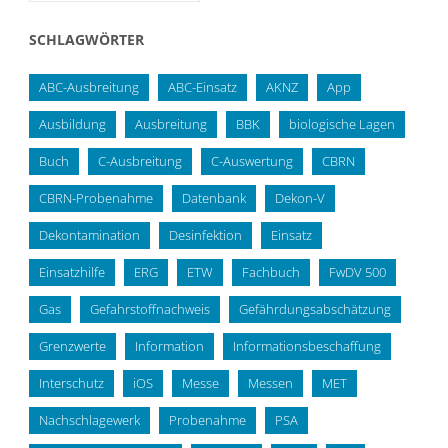
SCHLAGWÖRTER
ABC-Ausbreitung
ABC-Einsatz
AKNZ
App
Ausbildung
Ausbreitung
BBK
biologische Lagen
Buch
C-Ausbreitung
C-Auswertung
CBRN
CBRN-Probenahme
Datenbank
Dekon-V
Dekontamination
Desinfektion
Einsatz
Einsatzhilfe
ERG
ETW
Fachbuch
FwDV 500
Gas
Gefahrstoffnachweis
Gefährdungsabschätzung
Grenzwerte
Information
Informationsbeschaffung
Interschutz
iOS
Messe
Messen
MET
Nachschlagewerk
Probenahme
PSA