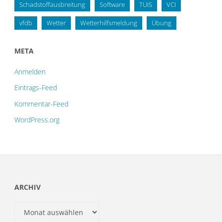
Schadstoffausbreitung
Software
TUIS
VCI
vfdb
Wetter
Wetterhilfsmeldung
Übung
META
Anmelden
Eintrags-Feed
Kommentar-Feed
WordPress.org
ARCHIV
Archiv