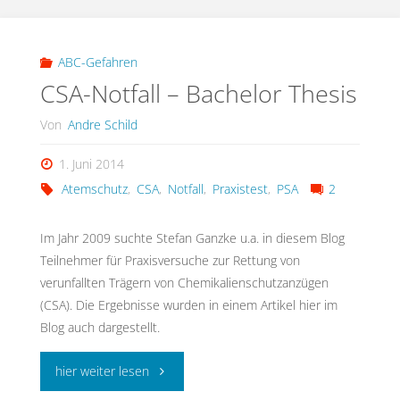
CBRN-
Schutz
ABC-Gefahren
CSA-Notfall – Bachelor Thesis
entlang
Von
Andre Schild
der
1. Juni 2014
Einsatzkette"
Atemschutz
,
CSA
,
Notfall
,
Praxistest
,
PSA
2
Im Jahr 2009 suchte Stefan Ganzke u.a. in diesem Blog
Teilnehmer für Praxisversuche zur Rettung von
verunfallten Trägern von Chemikalienschutzanzügen
(CSA). Die Ergebnisse wurden in einem Artikel hier im
Blog auch dargestellt.
"CSA-
hier weiter lesen