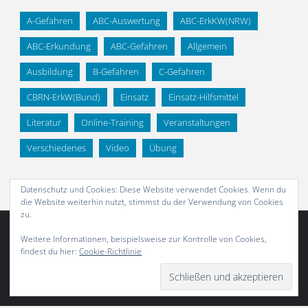
A-Gefahren
ABC-Auswertung
ABC-ErkKW(NRW)
ABC-Erkundung
ABC-Gefahren
Allgemein
Ausbildung
B-Gefahren
C-Gefahren
CBRN-ErkW(Bund)
Einsatz
Einsatz-Hilfsmittel
Literatur
Online-Training
Veranstaltungen
Verschiedenes
Video
Übung
Datenschutz und Cookies: Diese Website verwendet Cookies. Wenn du
die Website weiterhin nutzt, stimmst du der Verwendung von Cookies
zu.
Weitere Informationen, beispielsweise zur Kontrolle von Cookies,
findest du hier:
Cookie-Richtlinie
Abonnieren
Präsentiert von
Fluida
&
WordPress.