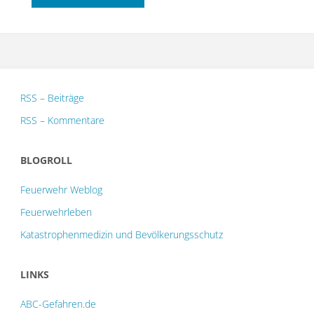
"CSA
Notfälle"
–
RSS – Beiträge
Teilnehmerinnen
RSS – Kommentare
/
BLOGROLL
Teilnehmer
Feuerwehr Weblog
und
Feuerwehrleben
Sponsoren
Katastrophenmedizin und Bevölkerungsschutz
gesucht"
LINKS
ABC-Gefahren.de