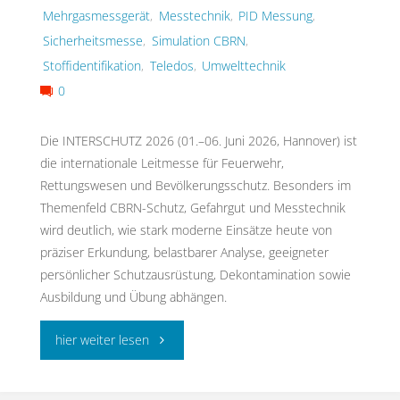
Mehrgasmessgerät
,
Messtechnik
,
PID Messung
,
Sicherheitsmesse
,
Simulation CBRN
,
Stoffidentifikation
,
Teledos
,
Umwelttechnik
0
Die INTERSCHUTZ 2026 (01.–06. Juni 2026, Hannover) ist
die internationale Leitmesse für Feuerwehr,
Rettungswesen und Bevölkerungsschutz. Besonders im
Themenfeld CBRN-Schutz, Gefahrgut und Messtechnik
wird deutlich, wie stark moderne Einsätze heute von
präziser Erkundung, belastbarer Analyse, geeigneter
persönlicher Schutzausrüstung, Dekontamination sowie
Ausbildung und Übung abhängen.
"INTERSCHUTZ
hier weiter lesen
2026: