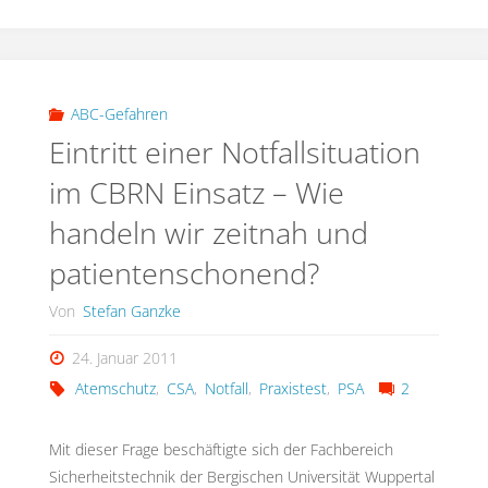
Notfall
–
Bachelor
ABC-Gefahren
Eintritt einer Notfallsituation
Thesis"
im CBRN Einsatz – Wie
handeln wir zeitnah und
patientenschonend?
Von
Stefan Ganzke
24. Januar 2011
Atemschutz
,
CSA
,
Notfall
,
Praxistest
,
PSA
2
Mit dieser Frage beschäftigte sich der Fachbereich
Sicherheitstechnik der Bergischen Universität Wuppertal