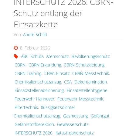
INTERSCHUTZ 2026: CBRN-
Schutz entlang der
Einsatzkette
Von
Andre Schild
8. Februar 2026
ABC-Schutz
,
Atemschutz
,
Bevölkerungsschutz
,
CBRN
,
CBRN Erkundung
,
CBRN Schutzkleidung
,
CBRN Training
,
CBRn-Einsatz
,
CBRN-Messtechnik
,
Chemikalienschutzanzug
,
CSA
,
Dekontamination
,
Einsatzstellenabsicherung
,
Einsatzstellenhygiene
,
Feuerwehr Hannover
,
Feuerwehr Messtechnik
,
Filtertechnik
,
flüssigkeitsdichter
Chemikalienschutzanzug
,
Gasmessung
,
Gefahrgut
,
Gefahrstoffdetektion
,
Gewässerschutz
,
INTERSCHUTZ 2026
,
Katastrophenschutz
,