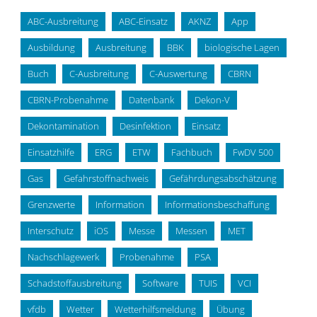
ABC-Ausbreitung
ABC-Einsatz
AKNZ
App
Ausbildung
Ausbreitung
BBK
biologische Lagen
Buch
C-Ausbreitung
C-Auswertung
CBRN
CBRN-Probenahme
Datenbank
Dekon-V
Dekontamination
Desinfektion
Einsatz
Einsatzhilfe
ERG
ETW
Fachbuch
FwDV 500
Gas
Gefahrstoffnachweis
Gefährdungsabschätzung
Grenzwerte
Information
Informationsbeschaffung
Interschutz
iOS
Messe
Messen
MET
Nachschlagewerk
Probenahme
PSA
Schadstoffausbreitung
Software
TUIS
VCI
vfdb
Wetter
Wetterhilfsmeldung
Übung