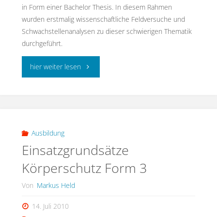
in Form einer Bachelor Thesis. In diesem Rahmen
wurden erstmalig wissenschaftliche Feldversuche und
Schwachstellenanalysen zu dieser schwierigen Thematik
durchgeführt.
"Eintritt
hier weiter lesen
einer
Notfallsituation
im
Ausbildung
Einsatzgrundsätze
CBRN
Körperschutz Form 3
Einsatz
Von
Markus Held
–
14. Juli 2010
Wie