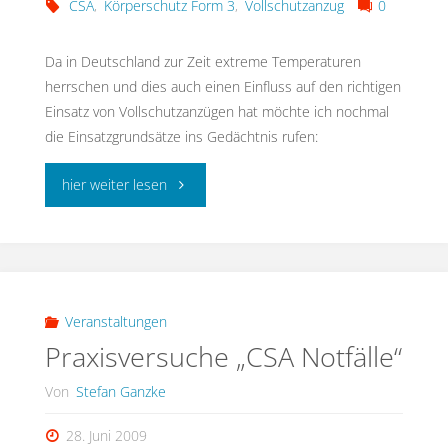
CSA
,
Körperschutz Form 3
,
Vollschutzanzug
0
handeln
Da in Deutschland zur Zeit extreme Temperaturen
wir
herrschen und dies auch einen Einfluss auf den richtigen
Einsatz von Vollschutzanzügen hat möchte ich nochmal
zeitnah
die Einsatzgrundsätze ins Gedächtnis rufen:
und
"Einsatzgrundsätze
hier weiter lesen
patientenschonend?"
Körperschutz
Form
3"
Veranstaltungen
Praxisversuche „CSA Notfälle“
Von
Stefan Ganzke
28. Juni 2009