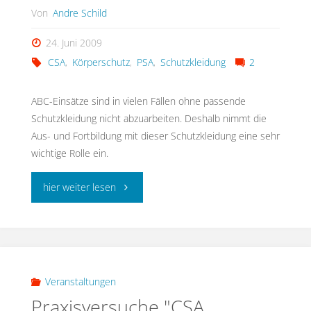
Von
Andre Schild
24. Juni 2009
CSA
,
Körperschutz
,
PSA
,
Schutzkleidung
2
ABC-Einsätze sind in vielen Fällen ohne passende
Schutzkleidung nicht abzuarbeiten. Deshalb nimmt die
Aus- und Fortbildung mit dieser Schutzkleidung eine sehr
wichtige Rolle ein.
"An-
hier weiter lesen
und
Ablegen
von
Veranstaltungen
Praxisversuche "CSA
Schutzkleidung"