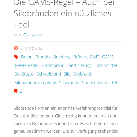
Die GAMS-Regel – Auch bei
Silobränden ein nützliches
Tool
Von
Gastautor
3. März 2021
Brand
,
Brandbekämpfung
,
Brände
,
DMT
,
GAMS
,
GAMS-Regel
,
Glimmbrand
,
Inertisierung
,
Löschmittel
,
Schüttgut
,
Schwelbrand
,
Silo
,
Silobrand
,
Silobrandbekämpfung
,
Silobrände
,
Sonderlöschmittel
2
Silobrände können ein enormes Gefahrenpotenzial für
Einsatzkräfte bergen. Gleichzeitig können Ausmaß und
Lage des Brandherdes innerhalb des Schüttgutes nicht
genau bestimmt werden. Die zur Verfügung stehenden