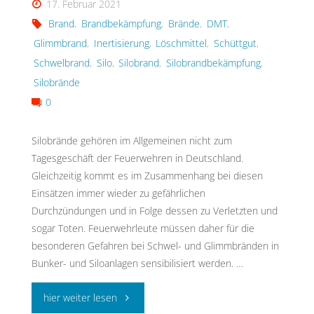
17. Februar 2021
nützliches
Brand
,
Brandbekämpfung
,
Brände
,
DMT
,
Glimmbrand
,
Inertisierung
,
Löschmittel
,
Schüttgut
,
Tool"
Schwelbrand
,
Silo
,
Silobrand
,
Silobrandbekämpfung
,
Silobrände
0
Silobrände gehören im Allgemeinen nicht zum
Tagesgeschäft der Feuerwehren in Deutschland.
Gleichzeitig kommt es im Zusammenhang bei diesen
Einsätzen immer wieder zu gefährlichen
Durchzündungen und in Folge dessen zu Verletzten und
sogar Toten. Feuerwehrleute müssen daher für die
besonderen Gefahren bei Schwel- und Glimmbränden in
Bunker- und Siloanlagen sensibilisiert werden. …
"Silobrände
hier weiter lesen