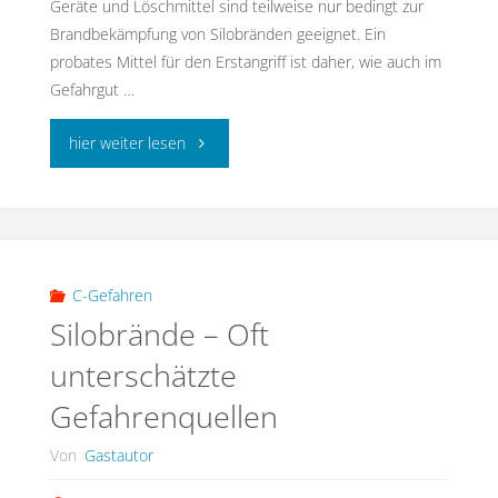
Geräte und Löschmittel sind teilweise nur bedingt zur
Brandbekämpfung von Silobränden geeignet. Ein
probates Mittel für den Erstangriff ist daher, wie auch im
Gefahrgut …
"Die
hier weiter lesen
GAMS-
Regel
–
C-Gefahren
Silobrände – Oft
Auch
unterschätzte
bei
Gefahrenquellen
Silobränden
Von
Gastautor
ein