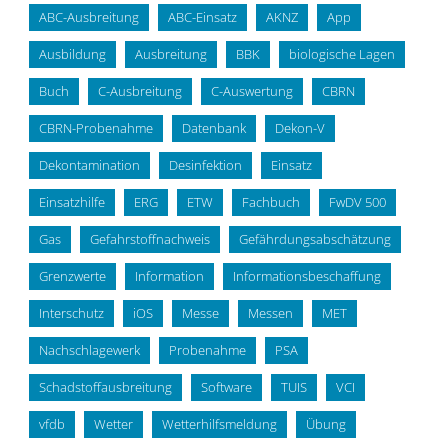
ABC-Ausbreitung
ABC-Einsatz
AKNZ
App
Ausbildung
Ausbreitung
BBK
biologische Lagen
Buch
C-Ausbreitung
C-Auswertung
CBRN
CBRN-Probenahme
Datenbank
Dekon-V
Dekontamination
Desinfektion
Einsatz
Einsatzhilfe
ERG
ETW
Fachbuch
FwDV 500
Gas
Gefahrstoffnachweis
Gefährdungsabschätzung
Grenzwerte
Information
Informationsbeschaffung
Interschutz
iOS
Messe
Messen
MET
Nachschlagewerk
Probenahme
PSA
Schadstoffausbreitung
Software
TUIS
VCI
vfdb
Wetter
Wetterhilfsmeldung
Übung