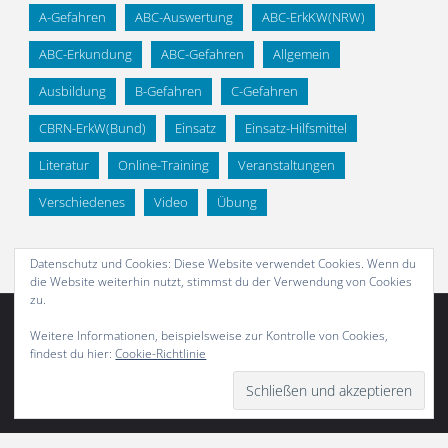
A-Gefahren
ABC-Auswertung
ABC-ErkKW(NRW)
ABC-Erkundung
ABC-Gefahren
Allgemein
Ausbildung
B-Gefahren
C-Gefahren
CBRN-ErkW(Bund)
Einsatz
Einsatz-Hilfsmittel
Literatur
Online-Training
Veranstaltungen
Verschiedenes
Video
Übung
Datenschutz und Cookies: Diese Website verwendet Cookies. Wenn du
die Website weiterhin nutzt, stimmst du der Verwendung von Cookies
zu.
Weitere Informationen, beispielsweise zur Kontrolle von Cookies,
findest du hier:
Cookie-Richtlinie
Abonnieren
Präsentiert von
Fluida
&
WordPress.